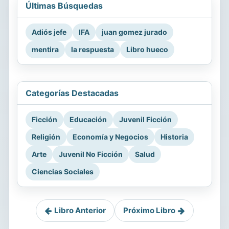
Últimas Búsquedas
Adiós jefe
IFA
juan gomez jurado
mentira
la respuesta
Libro hueco
Categorías Destacadas
Ficción
Educación
Juvenil Ficción
Religión
Economía y Negocios
Historia
Arte
Juvenil No Ficción
Salud
Ciencias Sociales
Libro Anterior
Próximo Libro