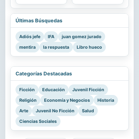
Últimas Búsquedas
Adiós jefe
IFA
juan gomez jurado
mentira
la respuesta
Libro hueco
Categorías Destacadas
Ficción
Educación
Juvenil Ficción
Religión
Economía y Negocios
Historia
Arte
Juvenil No Ficción
Salud
Ciencias Sociales