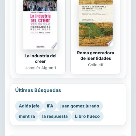
Roma generadora
La industria del
de identidades
creer
Collectif
Joaquín Algranti
Últimas Búsquedas
Adiós jefe
IFA
juan gomez jurado
mentira
la respuesta
Libro hueco