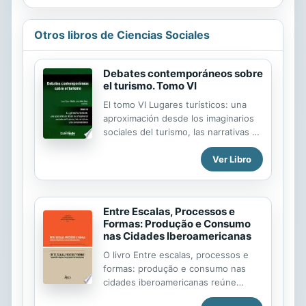
Otros libros de Ciencias Sociales
Debates contemporáneos sobre
el turismo. Tomo VI
El tomo VI Lugares turísticos: una
aproximación desde los imaginarios
sociales del turismo, las narrativas y
las sensorialidades busca
Ver Libro
comprender esta temática mediante
diez casos de estudio, que se
exponen desde cuatro ejes
organizados de acuerdo con la
Entre Escalas, Processos e
escala territorial en donde las
Formas: Produção e Consumo
regiones, las ciudades, los
nas Cidades Iberoamericanas
municipios y las áreas naturales
tienen expresión. Se aborda el
O livro Entre escalas, processos e
análisis simbólico del poder, el
formas: produção e consumo nas
acceso y derecho al uso del territorio
cidades iberoamericanas reúne
y los sujetos que interactúan en la
textos resultantes das comunicações