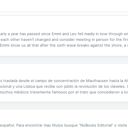
nearly a year has passed since Emmi and Leo fell madly in love through 
r each other haven’t changed and consider meeting in person for the firs
d Emmi show us all that after the sixth wave breaks against the shore, a
os traslada desde el campo de concentración de Mauthausen hasta la Al
ucional y una Lisboa que recibe con júbilo la revolución de los claveles
 muchos médicos tristemente famosos por el trato que concedieron a los
para construir un relato intimista, poco complaciente, de unos...
 español. Para encontrar mas títulos busque “NoBooks Editorial” o vis