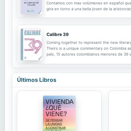
Contamos con mas volúmenes en español que cua
gira en torno a una bella joven de la aristocr
diamante conocido como "la piedra lunar" (The 
Calibre 39
Coming together to represent the new literary 
Theirs is a unique commentary on Colombia as t
país, 15 autores colombianos menores de 39 a
describiendo las realidades y dificultades de 
Últimos Libros