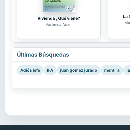
La 
Vivienda ¿Qué viene?
Mar
Verónica Adler
Últimas Búsquedas
Adiós jefe
IFA
juan gomez jurado
mentira
l