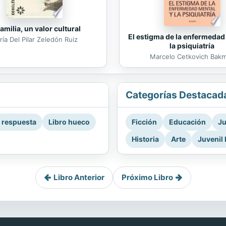
familia, un valor cultural
El estigma de la enfermedad
ía Del Pilar Zeledón Ruiz
la psiquiatría
Marcelo Cetkovich Bak
Categorías Destacad
a respuesta
Libro hueco
Ficción
Educación
Ju
Historia
Arte
Juvenil 
Libro Anterior
Próximo Libro