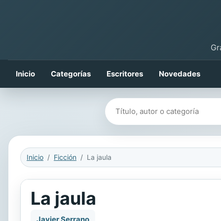
Gr
Inicio
Categorías
Escritores
Novedades
Buscar libros
Inicio
Ficción
La jaula
La jaula
Javier Serrano