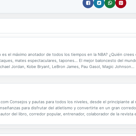
n es el máximo anotador de todos los tiempos en la NBA? ¿Quién crees 
raataques, mates espectaculares, tapones… El mejor baloncesto del mundo 
Michael Jordan, Kobe Bryant, LeBron James, Pau Gasol, Magic Johnson…
un repaso por los éxitos de los jugones de la liga número uno....
om Consejos y pautas para todos los niveles, desde el principiante al
señanzas para disfrutar del atletismo y convertirte en un gran corredor
 autor del libro, corredor popular, entrenador, colaborador de la revist
 un estímulo para todas aquellas personas que quieren formar parte de 