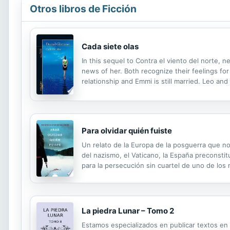
Otros libros de Ficción
Cada siete olas
In this sequel to Contra el viento del norte, 
news of her. Both recognize their feelings fo
relationship and Emmi is still married. Leo an
of surprises.
Para olvidar quién fuiste
Un relato de la Europa de la posguerra que n
del nazismo, el Vaticano, la España preconstit
para la persecución sin cuartel de uno de los
novela escapa de las clásicas obras de género 
La piedra Lunar – Tomo 2
Estamos especializados en publicar textos en