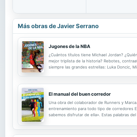
Más obras de Javier Serrano
Jugones de la NBA
¿Cuántos títulos tiene Michael Jordan? ¿Quié
mejor triplista de la historia? Rebotes, cont
siempre las grandes estrellas: Luka Doncic, 
cosas y muchas más se cuentan en este libro, 
El manual del buen corredor
Una obra del colaborador de Runners y Marca.c
entrenamiento para todo tipo de corredores En
sabemos disfrutar de ella». Estas palabras del
blog «¡A por ellos!» en Marca.com, buscan ser