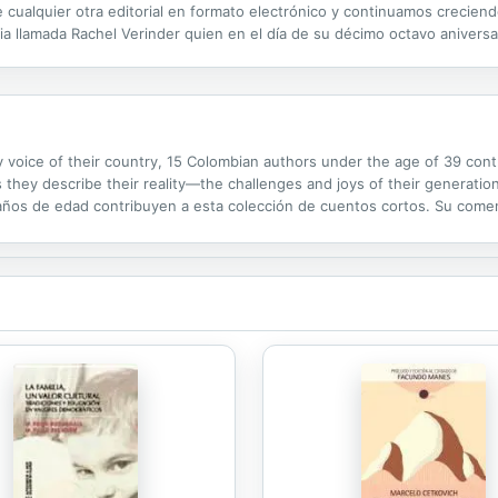
lquier otra editorial en formato electrónico y continuamos creciendo. 
acia llamada Rachel Verinder quien en el día de su décimo octavo aniver
moonstone). El diamante provenía de la India y le había sido legado por
voice of their country, 15 Colombian authors under the age of 39 contrib
hey describe their reality—the challenges and joys of their generation.
ños de edad contribuyen a esta colección de cuentos cortos. Su comen
ser un artista en esa generación.