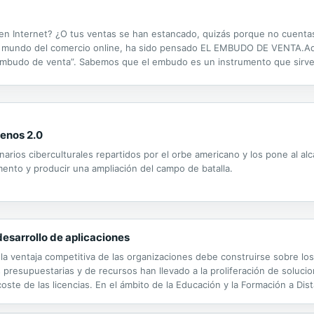
en Internet? ¿O tus ventas se han estancado, quizás porque no cuenta
el mundo del comercio online, ha sido pensado EL EMBUDO DE VENTA.A
“embudo de venta”. Sabemos que el embudo es un instrumento que sirve 
s: ir seleccionando y atrayendo, de todos los usuarios de Internet, aqu
fenos 2.0
arios ciberculturales repartidos por el orbe americano y los pone al al
mento y producir una ampliación del campo de batalla.
desarrollo de aplicaciones
la ventaja competitiva de las organizaciones debe construirse sobre los 
nes presupuestarias y de recursos han llevado a la proliferación de soluc
oste de las licencias. En el ámbito de la Educación y la Formación a Dist
 tecnológicas que lo soportan, que reciben el nombre...