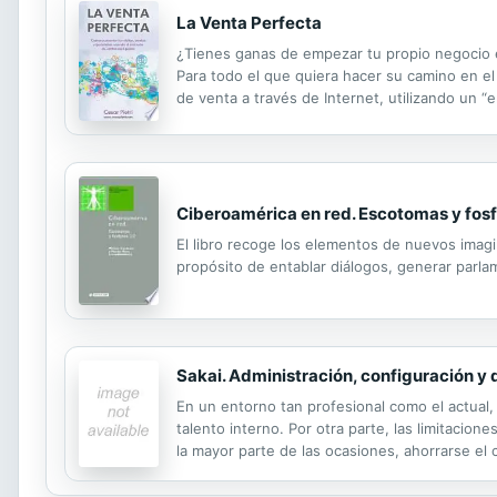
La Venta Perfecta
¿Tienes ganas de empezar tu propio negocio 
Para todo el que quiera hacer su camino en 
de venta a través de Internet, utilizando un 
Llevado a los negocios, esto es lo que haremo
Ciberoamérica en red. Escotomas y fos
El libro recoge los elementos de nuevos imagin
propósito de entablar diálogos, generar parla
Sakai. Administración, configuración y 
En un entorno tan profesional como el actual, 
talento interno. Por otra parte, las limitacio
la mayor parte de las ocasiones, ahorrarse el c
revolución del e-learning y de las plataformas