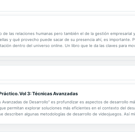
o de las relaciones humanas pero también el de la gestión empresarial 
ellas y qué provecho puede sacar de su presencia ahí, es importante. 
tación dentro del universo online. Un libro que le da las claves para mo
n YouTube o escribir su propio blog. También le ayudará si lo que busca 
Práctico. Vol 3: Técnicas Avanzadas
cas Avanzadas de Desarrollo" es profundizar es aspectos de desarrollo
que permitan explorar soluciones más eficientes en el contexto del des
 se describen algunas metodologías de desarrollo de videojuegos. Así 
oceso de desarrollo. No obstante, uno de los componentes más importan