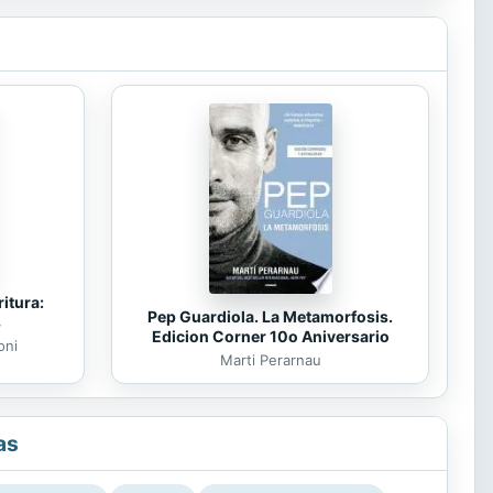
itura:
Pep Guardiola. La Metamorfosis.
s
Edicion Corner 10o Aniversario
oni
Marti Perarnau
as