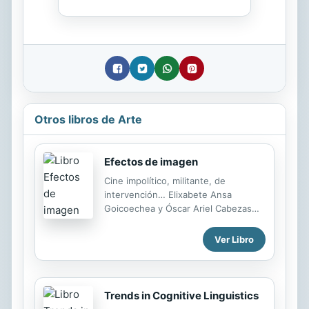
Otros libros de Arte
Efectos de imagen
Cine impolítico, militante, de
intervención… Elixabete Ansa
Goicoechea y Óscar Ariel Cabezas
nos ofrecen con esta edición una
fascinante, sabia y extremadamente
Ver Libro
original colección de textos sobre
cine latinoamericano y de España.
Desde los años sesenta hasta
nuestro presente, Efectos de
Trends in Cognitive Linguistics
imagen atraviesa con extraordinaria