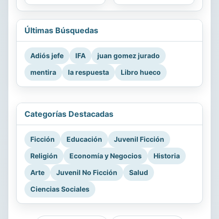
Últimas Búsquedas
Adiós jefe
IFA
juan gomez jurado
mentira
la respuesta
Libro hueco
Categorías Destacadas
Ficción
Educación
Juvenil Ficción
Religión
Economía y Negocios
Historia
Arte
Juvenil No Ficción
Salud
Ciencias Sociales