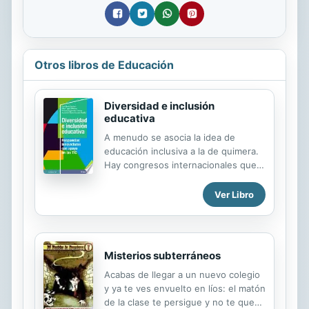
Otros libros de Educación
Diversidad e inclusión
educativa
A menudo se asocia la idea de
educación inclusiva a la de quimera.
Hay congresos internacionales que
llegan a definir la inclusión como "
esa maravillosa utopía" o que optan
Ver Libro
por el título "I nclusión: una utopía
posible". En el fondo, se deja
entrever que solo podemos hablar
de inclusión desde un punto de vista
Misterios subterráneos
teórico, a fin de mantener una cierta
Acabas de llegar a un nuevo colegio
distancia entre lo que se piensa o se
y ya te ves envuelto en líos: el matón
plantea al respecto en la literatura y
de la clase te persigue y no te queda
lo que realmente sucede en las