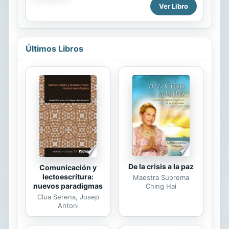
cinematográfico propiamente dicho.
Ver Libro
En el presente volumen, un grupo de
guionistas de deliciosa agudeza y
gran lucidez nos cuentan su versión
de lo que sucedía antes de que las
Últimos Libros
cámaras comenzaran a rodar. Sus
recuerdos resultan divertidos e
instructivos para todo aquel que se
interese de algún modo por el cine.
La ilustre lista de entrevistados
incluye al colaborador de Hitchcock
Charles Bennett; nada menos que
los novelistas Niven Busch, W. R....
De la crisis a la paz
Comunicación y
lectoescritura:
Maestra Suprema
nuevos paradigmas
Ching Hai
Clua Serena, Josep
Antoni