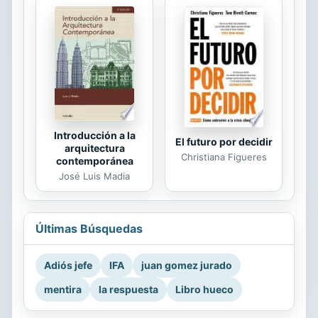
Introducción a la
El futuro por decidir
arquitectura
Christiana Figueres
contemporánea
José Luis Madia
Últimas Búsquedas
Adiós jefe
IFA
juan gomez jurado
mentira
la respuesta
Libro hueco