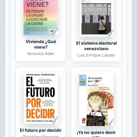
l. Perciba, presenta e intua que era la
luna llena la que de alguna forma
influa en su comportamiento sexual y
en el...
Vivienda ¿Qué
El sistema electoral
viene?
venezolano
Verónica Adler
Luis Enrique Lander
El futuro por decidir
¡Ya no quiero decir
Christiana Figueres