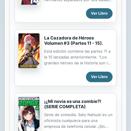
lucharán hasta el final por lo que
creen correcto y cumplirán con sus
Ver Libro
destinos, aunque sean
completamente diferentes.
Contenido. Capítulo 14: Día de la
verdad
La Cazadora de Héroes
Volumen #3 (Partes 11 - 15).
Esta edición contiene las partes 11 a
la 15 lanzadas anteriormente. "Los
grandes héroes de la historia son la
peor escoria que existe… por eso…
me encargaré de acabar con cada
Ver Libro
uno de ellos. Lo prometo…" En un
mundo donde famosos héroes de
otros mundos fueron convocados
para derrotar a la Reina Demonio,
¡¿Mi novia es una zombie?!
una chica descubrirá de la peor
(SERIE COMPLETA)
forma posible las verdaderas
Serie de comedia. Sato Natsuki es un
intenciones de estos susodichos
oficinista cualquiera para una
"héroes" y decidirá acabar con ellos
empresa de telefonía celular. ¡Sin
con sus propias manos,