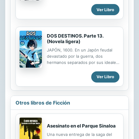
embargo!, ¡siempre ha estado
convirtiéndose en la famosa
enamorado de su compañera
Cazadora de Héroes... Advertencia:
Ver Libro
Megumi Kobayashi!. Por lo tanto
Esta obra no es apta para todo
decidirá declararsele de una vez por
público, se recomienda...
todas, pero al hacerlo descubrirá el
mayor secreto de la chica... ¡es una
DOS DESTINOS. Parte 13.
zombie!
(Novela ligera)
JAPÓN, 1600. En un Japón feudal
devastado por la guerra, dos
hermanos separados por sus ideales,
lucharán hasta el final por lo que
creen correcto y cumplirán con sus
Ver Libro
destinos, aunque sean
completamente diferentes.
Contenido. Capítulo 13: La noche
antes.
Otros libros de Ficción
Asesinato en el Parque Sinaloa
Una nueva entrega de la saga del