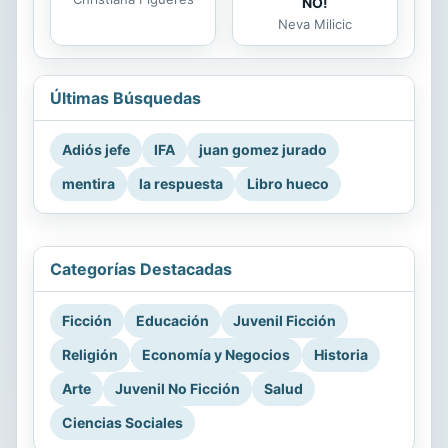
NO!
Neva Milicic
Últimas Búsquedas
Adiós jefe
IFA
juan gomez jurado
mentira
la respuesta
Libro hueco
Categorías Destacadas
Ficción
Educación
Juvenil Ficción
Religión
Economía y Negocios
Historia
Arte
Juvenil No Ficción
Salud
Ciencias Sociales