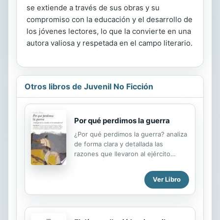
se extiende a través de sus obras y su
compromiso con la educación y el desarrollo de
los jóvenes lectores, lo que la convierte en una
autora valiosa y respetada en el campo literario.
Otros libros de Juvenil No Ficción
Por qué perdimos la guerra
¿Por qué perdimos la guerra? analiza
de forma clara y detallada las
razones que llevaron al ejército
republicano a la derrota en la Guerra
Civil española. Carlos Rojas presenta
Ver Libro
una completísima obra que incluye
una antología con los testimonios de
muchos de los vencidos en la
contienda española.La obra se