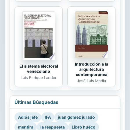
Introducción a la
El sistema electoral
arquitectura
venezolano
contemporánea
Luis Enrique Lander
José Luis Madia
Últimas Búsquedas
Adiós jefe
IFA
juan gomez jurado
mentira
la respuesta
Libro hueco