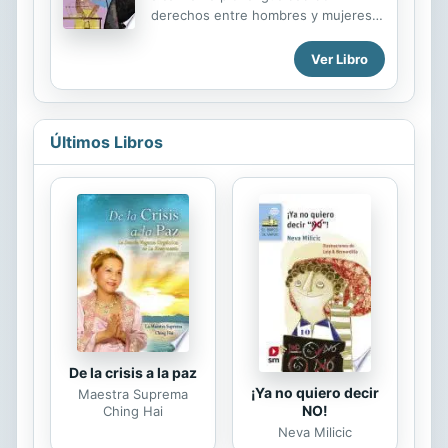
católicos y una serie de poemas
derechos entre hombres y mujeres.
pensados alrededor de escenarios
Cien años después de que se
marinos. Esta obra se alzó con el
celebrara por primera vez el Día
Ver Libro
Premio Fastenrath en su primera
Internacional de la Mujer, el 19 de
entrega. Carlos Fernández Shaw
marzo de 1911, te invitamos a
(Cádiz, 1865 - El Pardo, 1911) fue
conocer en las páginas de este libro
un...
a un grupo de mujeres que, en
Últimos Libros
épocas en las que no tenían derecho
a casi nada, se atrevieron a luchar
por sus sueños, y llegaron, incluso, a
cambiar la historia.
De la crisis a la paz
¡Ya no quiero decir
Maestra Suprema
NO!
Ching Hai
Neva Milicic