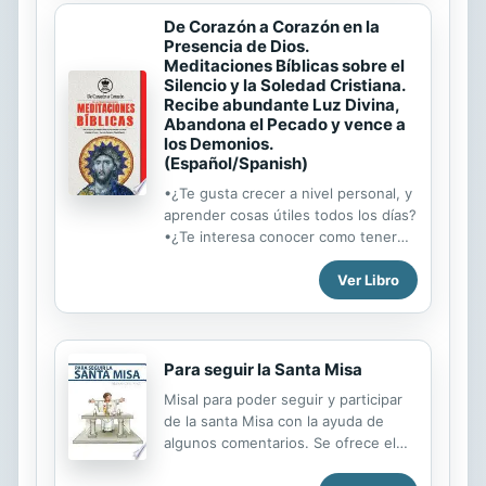
los sacramentos desborda su teoría
De Corazón a Corazón en la
porque implica -o por lo menos debe
Presencia de Dios.
implicar- la existencia entera de
Meditaciones Bíblicas sobre el
quien los recibe, con sus recovecos
Silencio y la Soledad Cristiana.
y avatares. Ahora bien, no suele ser
Recibe abundante Luz Divina,
habitual recibir información teológica
Abandona el Pecado y vence a
y espiritual de los sacramentos
los Demonios.
basándose principalmente en la
(Español/Spanish)
experiencia, recogiéndolos desde la
•¿Te gusta crecer a nivel personal, y
propia vida. Por eso, para elaborar...
aprender cosas útiles todos los días?
•¿Te interesa conocer como tener
una vida mejor al alcanzar la virtud de
Ver Libro
confiar en Dios cada dia mas?
•¿Deseas conocer como los Santos
Católicos, que son tan famosos y
aclamados por todo el mundo
alcanzaron tan grandes virtudes y
Para seguir la Santa Misa
tan elevada gloria? •¿Ansias saber
Misal para poder seguir y participar
como ellos dominaron sus malas
de la santa Misa con la ayuda de
inclinaciones y al final llegaron al
algunos comentarios. Se ofrece el
Cielo?•¿Te gustaría imitar su
ordinario de la Misa en tres idiomas:
comportamiento y conocer como