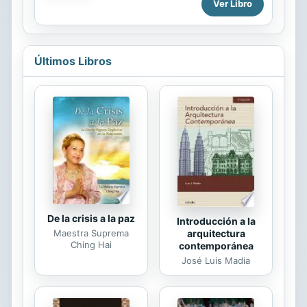
español, inglés y latín. Incluye un
Ver Libro
pensaban para TU TAMBIÉN
capítulo con dibujos en el misal para
emprender el camino que lleva
que los niños también puedan
seguro a Jesucristo? ¡NO BUSQUES
participar de la Misa. Se adjunta
MAS! Con la nueva...
además un devocionario básico,
Últimos Libros
también en los tres idiomas.
De la crisis a la paz
Introducción a la
arquitectura
Maestra Suprema
Ching Hai
contemporánea
José Luis Madia