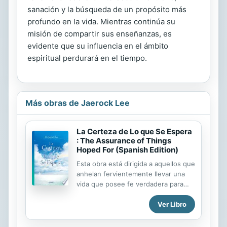
sanación y la búsqueda de un propósito más
profundo en la vida. Mientras continúa su
misión de compartir sus enseñanzas, es
evidente que su influencia en el ámbito
espiritual perdurará en el tiempo.
Más obras de Jaerock Lee
La Certeza de Lo que Se Espera
: The Assurance of Things
Hoped For (Spanish Edition)
Esta obra está dirigida a aquellos que
anhelan fervientemente llevar una
vida que posee fe verdadera para
glorificar a Dios, difundir el amor de
Ver Libro
Dios y compartir el evangelio del
Señor. En las últimas dos décadas he
predicado muchos mensajes con el