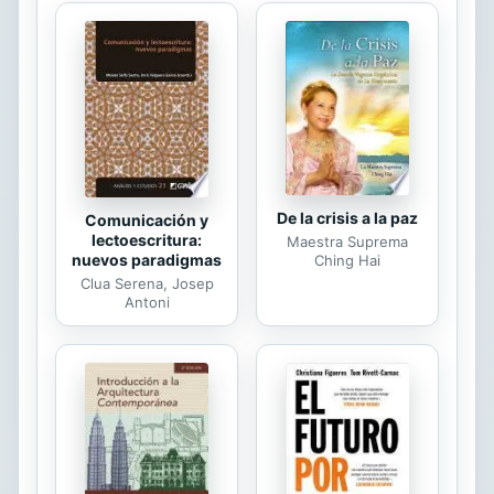
cualquier adversidad. (Pon en manos
del Señor todas tus obras, y tus
proyectos Sé cumplirán. Proverbios
16: 3) Ju.
De la crisis a la paz
Comunicación y
lectoescritura:
Maestra Suprema
nuevos paradigmas
Ching Hai
Clua Serena, Josep
Antoni