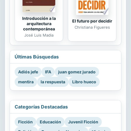
Introducción a la
El futuro por decidir
arquitectura
Christiana Figueres
contemporánea
José Luis Madia
Últimas Búsquedas
Adiós jefe
IFA
juan gomez jurado
mentira
la respuesta
Libro hueco
Categorías Destacadas
Ficción
Educación
Juvenil Ficción