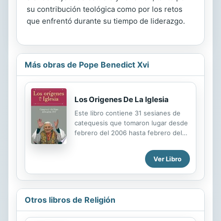
su contribución teológica como por los retos
que enfrentó durante su tiempo de liderazgo.
Más obras de Pope Benedict Xvi
Los Origenes De La Iglesia
Este libro contiene 31 sesianes de
catequesis que tomaron lugar desde
febrero del 2006 hasta febrero del
2007. El Papa Benedicto XVI escribe:
'quisiera dedicar los praximos
Ver Libro
encuentros del miarcoles al misterio
de la relacian entre Cristo y la Iglesia,
considerandolo a partir de la
experiencia de los Apastoles, alaluz
Otros libros de Religión
de la misian que se les encomenda
'Quisiera mostrar camo laluz de ese