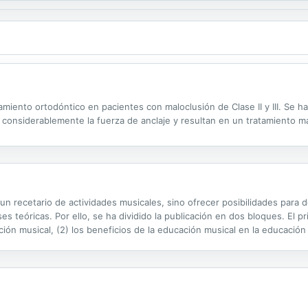
miento ortodóntico en pacientes con maloclusión de Clase II y III. Se ha
considerablemente la fuerza de anclaje y resultan en un tratamiento m
n recetario de actividades musicales, sino ofrecer posibilidades para d
s teóricas. Por ello, se ha dividido la publicación en dos bloques. El
ción musical, (2) los beneficios de la educación musical en la educación o
ntes metodologías para la enseñanza-aprendizaje de la...