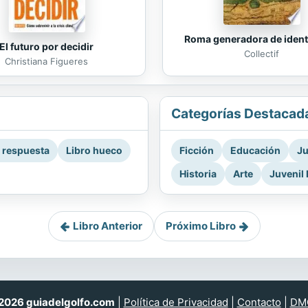
Roma generadora de iden
El futuro por decidir
Collectif
Christiana Figueres
Categorías Destacad
a respuesta
Libro hueco
Ficción
Educación
Ju
Historia
Arte
Juvenil 
Libro Anterior
Próximo Libro
026 guiadelgolfo.com
|
Política de Privacidad
|
Contacto
|
DM