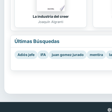
La industria del creer
Joaquín Algranti
Últimas Búsquedas
Adiós jefe
IFA
juan gomez jurado
mentira
l
@2