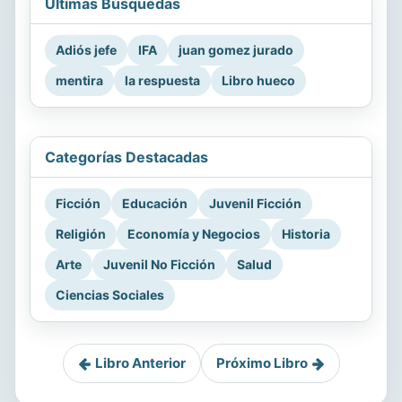
Últimas Búsquedas
Adiós jefe
IFA
juan gomez jurado
mentira
la respuesta
Libro hueco
Categorías Destacadas
Ficción
Educación
Juvenil Ficción
Religión
Economía y Negocios
Historia
Arte
Juvenil No Ficción
Salud
Ciencias Sociales
Libro Anterior
Próximo Libro