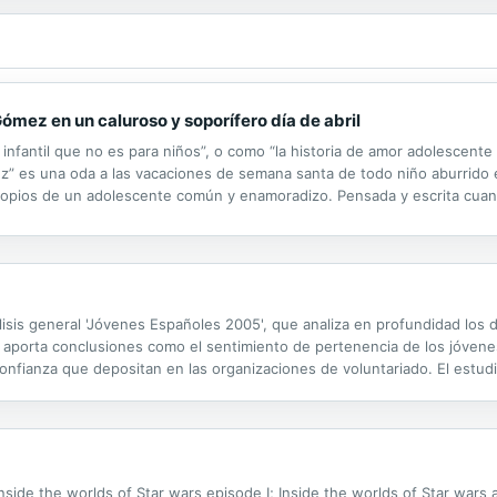
Gómez en un caluroso y soporífero día de abril
nfantil que no es para niños”, o como “la historia de amor adolescente
ez” es una oda a las vacaciones de semana santa de todo niño aburrido 
ios de un adolescente común y enamoradizo. Pensada y escrita cuando
dos historias completamente diferentes, conectadas de alguna o...
lisis general 'Jóvenes Españoles 2005', que analiza en profundidad los d
, aporta conclusiones como el sentimiento de pertenencia de los jóven
 confianza que depositan en las organizaciones de voluntariado. El estu
ad que les rodea y se adaptan a ella con lucidez". Asimismo destaca que
Inside the worlds of Star wars episode I; Inside the worlds of Star wars 