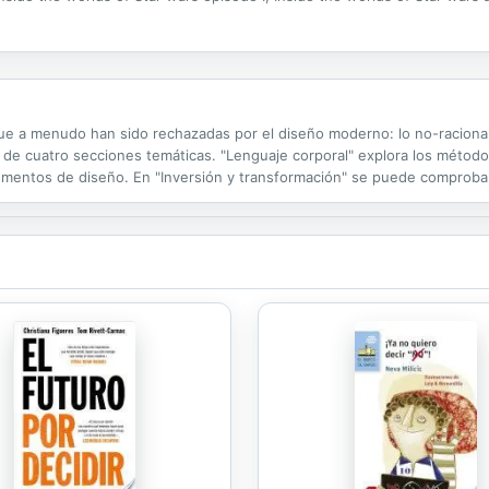
ue a menudo han sido rechazadas por el diseño moderno: lo no-racional,
o de cuatro secciones temáticas. "Lenguaje corporal" explora los métod
lementos de diseño. En "Inversión y transformación" se puede comprob
o y a menudo no-funcionales, y cómo los materiales se han invertido d