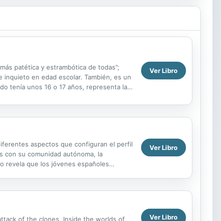
 más patética y estrambótica de todas”;
Ver Libro
e inquieto en edad escolar. También, es un
 tenía unos 16 o 17 años, representa la
iferentes aspectos que configuran el perfil
Ver Libro
es con su comunidad autónoma, la
dio revela que los jóvenes españoles
 las...
Ver Libro
attack of the clones, Inside the worlds of