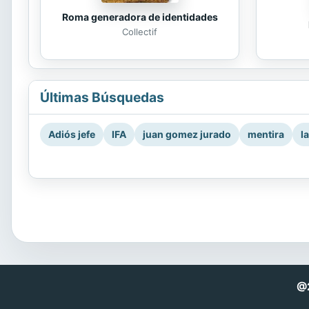
Roma generadora de identidades
Collectif
Últimas Búsquedas
Adiós jefe
IFA
juan gomez jurado
mentira
l
@2