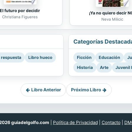
El futuro por decidir
¡Ya no quiero decir N
Christiana Figueres
Neva Milicic
Categorías Destacad
a respuesta
Libro hueco
Ficción
Educación
Ju
Historia
Arte
Juvenil 
Libro Anterior
Próximo Libro
026 guiadelgolfo.com
|
Política de Privacidad
|
Contacto
|
DM