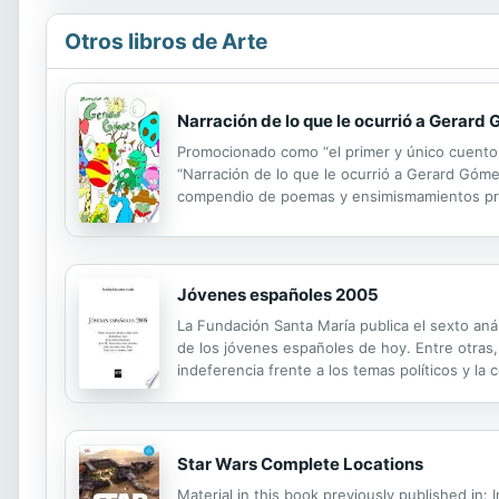
Otros libros de Arte
Narración de lo que le ocurrió a Gerard 
Promocionado como “el primer y único cuento i
“Narración de lo que le ocurrió a Gerard Góm
compendio de poemas y ensimismamientos prop
unión de los dos anteriores puntos de vista: 
Jóvenes españoles 2005
La Fundación Santa María publica el sexto aná
de los jóvenes españoles de hoy. Entre otras
indeferencia frente a los temas políticos y la
"conocen cada vez con mayor claridad la realid
Star Wars Complete Locations
Material in this book previously published in: 