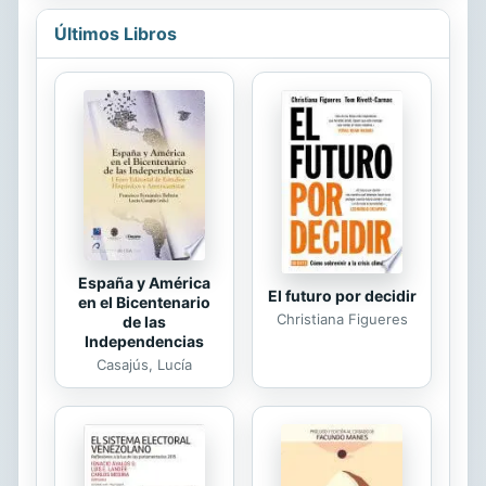
Jennifer capaz de escapar de la
Últimos Libros
seducción de Jack Kemble, o
conseguirá él lo que quiere?. Esta es
la parte 2 de una serie de 4.
España y América
El futuro por decidir
en el Bicentenario
Christiana Figueres
de las
Independencias
Casajús, Lucía