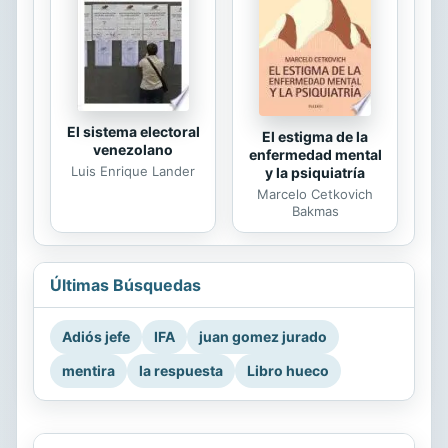
El sistema electoral
El estigma de la
venezolano
enfermedad mental
Luis Enrique Lander
y la psiquiatría
Marcelo Cetkovich
Bakmas
Últimas Búsquedas
Adiós jefe
IFA
juan gomez jurado
mentira
la respuesta
Libro hueco