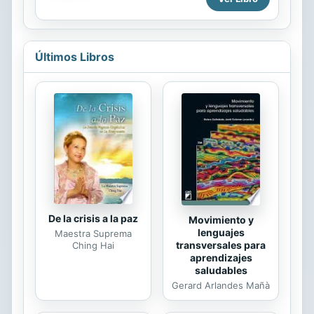
corazón era capaz de inventar algo
como El Desintegrador, una
aplicación para romper relaciones?
Pero, cuando lo retó a un duelo en
Últimos Libros
televisión, no supuso que el azul
helado de su mirada y su carisma
arrebatador acelerarían de aquella
forma su corazón... Después de que
un escándalo profesional le hiciera
perder su trabajo, Carly se había
olvidado del amor. Una relación con
Hunter podía llevarle a romper su...
De la crisis a la paz
Movimiento y
lenguajes
Maestra Suprema
transversales para
Ching Hai
aprendizajes
saludables
Gerard Arlandes Mañà