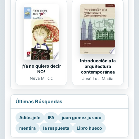
Introducción a la
¡Ya no quiero decir
arquitectura
NO!
contemporánea
Neva Milicic
José Luis Madia
Últimas Búsquedas
Adiós jefe
IFA
juan gomez jurado
mentira
la respuesta
Libro hueco