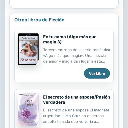
Otros libros de Ficción
En tu cama (Algo más que
magia 3)
Tercera entrega de la serie romántica
«Algo más que magia». Una mezcla
de amor y magia dan lugar a esta
fantástica novela de Heather Lee
Land. «Dicen que la magia no
Ver Libro
existe... Eso es porque no has
confiado lo suficiente en ella.» Kate
es de esa clase de mujeres que no
se asustan por nada. Friki desde que
El secreto de una esposa/Pasión
nació, y amante de los animales, Kate
verdadera
se enfada consigo misma cuando se
El secreto de una esposa El magnate
da cuenta de que a su alrededor
argentino Lucio Cruz no esperaba
suceden muchas más cosas de las
aquella llamada que volvería a
que ella pensaba. Incluso su
reunirlo con su esposa después de