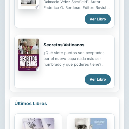
Dalmacio Vélez Sársfield“. Autor:
gran parte inédito.
Federico G. Bordese. Editor: Revista
del Archivo Fotográfico de Córdoba.
Ver Libro
Año: junio de 2017. (Con el
asesoramiento y colaboración del
personal de la Biblioteca Mayor –
Universidad Nacional de Córdoba).
Secretos Vaticanos
¿Qué siete puntos son aceptados
por el nuevo papa nada más ser
nombrado y qué poderes tiene?
¿Cómo se organizan el cónclave?
¿Existe el espionaje vaticano? ¿Cuál
Ver Libro
es el protocolo de un funeral
pontificio? ¿Qué papel desempeñó
Castelgandolfo durante la Segunda
Guerra Mundial? ¿Qué derechos y
Últimos Libros
obligaciones tienen los ciudadanos
de la Ciudad-Estado del Vaticano?
¿En qué iglesias se pueden ver los
restos de la cruz de madera en la
que murió Jesucristo? Una guía