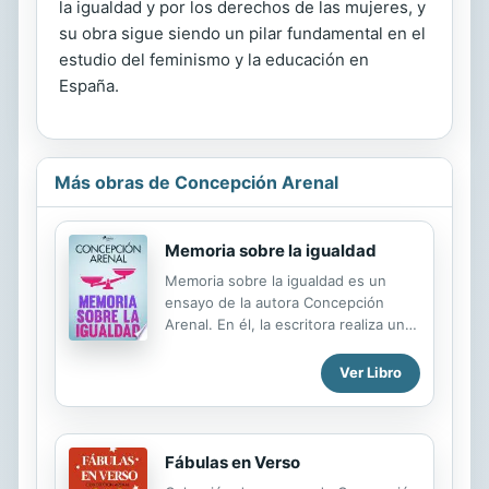
la igualdad y por los derechos de las mujeres, y
su obra sigue siendo un pilar fundamental en el
estudio del feminismo y la educación en
España.
Más obras de Concepción Arenal
Memoria sobre la igualdad
Memoria sobre la igualdad es un
ensayo de la autora Concepción
Arenal. En él, la escritora realiza una
fiera defensa de las igualdades
colectivas e individuales, a la par que
Ver Libro
señala las injusticias en temas
sociales, jurídicos y vitales que
sufren las mujeres de su época.
Concepción Arenal fue una
Fábulas en Verso
periodista y pensadora nacida en