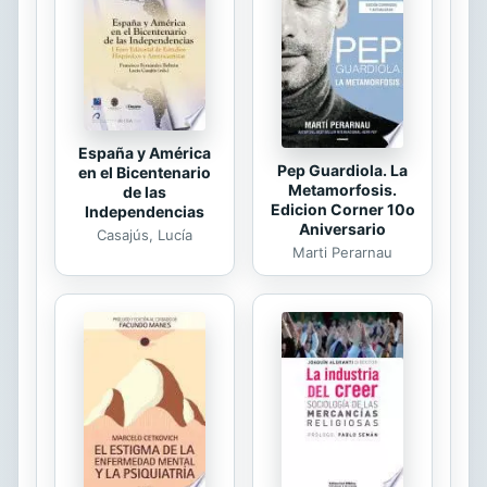
práctica y exhaustiva, con más de
cuatrocientas preguntas y
respuestas que le descubrirán el
secreto mundo de los...
España y América
Pep Guardiola. La
en el Bicentenario
Metamorfosis.
de las
Edicion Corner 10o
Independencias
Aniversario
Casajús, Lucía
Marti Perarnau