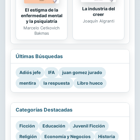
La industria del
El estigma de la
creer
enfermedad mental
Joaquín Algranti
y la psiquiatría
Marcelo Cetkovich
Bakmas
Últimas Búsquedas
Adiós jefe
IFA
juan gomez jurado
mentira
la respuesta
Libro hueco
Categorías Destacadas
Ficción
Educación
Juvenil Ficción
Religión
Economía y Negocios
Historia