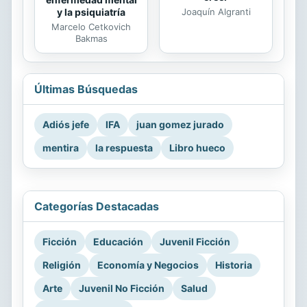
Joaquín Algranti
y la psiquiatría
Marcelo Cetkovich
Bakmas
Últimas Búsquedas
Adiós jefe
IFA
juan gomez jurado
mentira
la respuesta
Libro hueco
Categorías Destacadas
Ficción
Educación
Juvenil Ficción
Religión
Economía y Negocios
Historia
Arte
Juvenil No Ficción
Salud