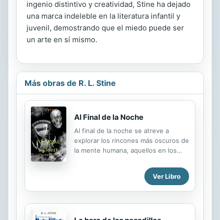
ingenio distintivo y creatividad, Stine ha dejado
una marca indeleble en la literatura infantil y
juvenil, demostrando que el miedo puede ser
un arte en sí mismo.
Más obras de R. L. Stine
Al Final de la Noche
Al final de la noche se atreve a
explorar los rincones más oscuros de
la mente humana, aquellos en los
que nuestros miedos más secretos
se ocultan. El resultado de su
Ver Libro
exploración queda condensado en
diez historias estremecedoras,
auténticas pesadillas que vienen del
lugar más recóndito y peligroso de la
imaginación.