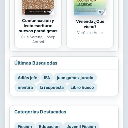
Comunicación y
Vivienda ¿Qué
lectoescritura:
viene?
nuevos paradigmas
Verónica Adler
Clua Serena, Josep
Antoni
Últimas Búsquedas
Adiós jefe
IFA
juan gomez jurado
mentira
la respuesta
Libro hueco
Categorías Destacadas
Ficción
Educación
Juvenil Ficción