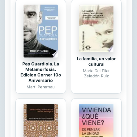
presenta Lipovetsky; no afirma que
sea un régimen bueno por sí mismo;
alega simplemente que es el único
que hay porque no hay otro capaz
de sustituirlo. Lipovetsky es el
pesimista, obligado a desarrollar un...
La familia, un valor
Pep Guardiola. La
cultural
Metamorfosis.
María Del Pilar
Edicion Corner 10o
Zeledón Ruiz
Aniversario
Marti Perarnau