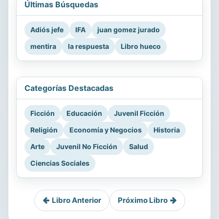
Últimas Búsquedas
Adiós jefe
IFA
juan gomez jurado
mentira
la respuesta
Libro hueco
Categorías Destacadas
Ficción
Educación
Juvenil Ficción
Religión
Economía y Negocios
Historia
Arte
Juvenil No Ficción
Salud
Ciencias Sociales
Libro Anterior
Próximo Libro