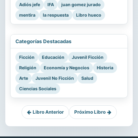
Adiós jefe
IFA
juan gomez jurado
mentira
la respuesta
Libro hueco
Categorías Destacadas
Ficción
Educación
Juvenil Ficción
Religión
Economía y Negocios
Historia
Arte
Juvenil No Ficción
Salud
Ciencias Sociales
Libro Anterior
Próximo Libro