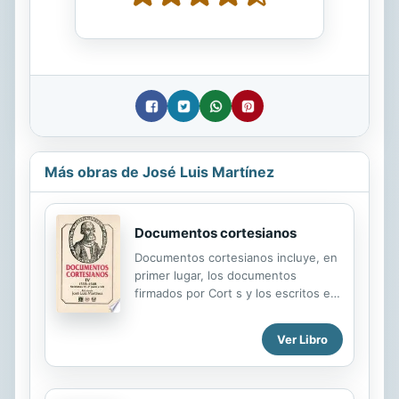
Más obras de José Luis Martínez
Documentos cortesianos
Documentos cortesianos incluye, en
primer lugar, los documentos
firmados por Cort s y los escritos en
su nombre o por encargo suyo. En
segundo lugar, los dirigidos a l o que
Ver Libro
le afectaban de manera directa. y en
fin, informes acerca de hechos que
le interesaban, listas de