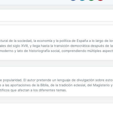
ctural de la sociedad, la economía y la política de España a lo largo de l
ales del siglo XVIII, y llega hasta la transición democrática después de la
o moderno y lato de historiografía social, comprendiendo múltiples asp
restringido de la palabra). Se acentúan, ante todo, los...
nte popularidad. El autor pretende un lenguaje de divulgación sobre est
 a las aportaciones de la Biblia, de la tradición eclesial, del Magisterio 
ntíficos que afectan a los diferentes temas.