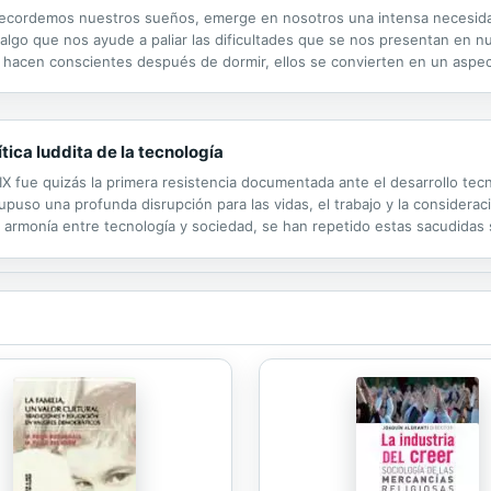
ecordemos nuestros sueños, emerge en nosotros una intensa necesida
algo que nos ayude a paliar las dificultades que se nos presentan en n
hacen conscientes después de dormir, ellos se convierten en un aspec
tica luddita de la tecnología
XIX fue quizás la primera resistencia documentada ante el desarrollo tec
uso una profunda disrupción para las vidas, el trabajo y la consideració
armonía entre tecnología y sociedad, se han repetido estas sacudidas so
el momento actual, con la amenaza del cambio climático, la...