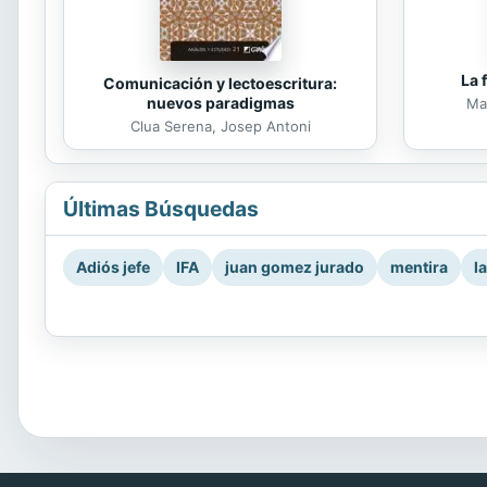
La 
Comunicación y lectoescritura:
nuevos paradigmas
Mar
Clua Serena, Josep Antoni
Últimas Búsquedas
Adiós jefe
IFA
juan gomez jurado
mentira
l