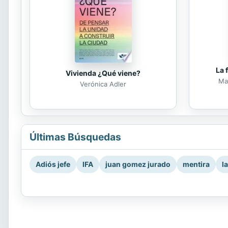
La 
Vivienda ¿Qué viene?
Mar
Verónica Adler
Últimas Búsquedas
Adiós jefe
IFA
juan gomez jurado
mentira
l