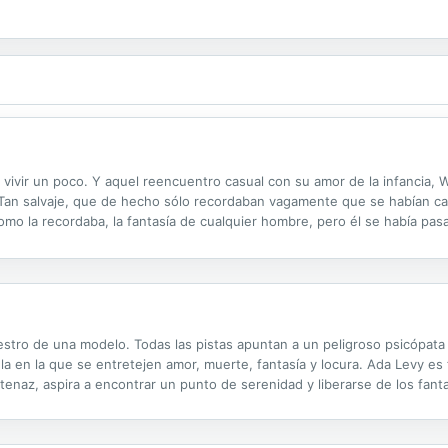
 vivir un poco. Y aquel reencuentro casual con su amor de la infancia, Wi
 Tan salvaje, que de hecho sólo recordaban vagamente que se habían cas
omo la recordaba, la fantasía de cualquier hombre, pero él se había pas
lo único que deseaba era disfrutar de la vida despreocupada de...
estro de una modelo. Todas las pistas apuntan a un peligroso psicópat
la en la que se entretejen amor, muerte, fantasía y locura. Ada Levy es f
 tenaz, aspira a encontrar un punto de serenidad y liberarse de los fan
o los sucesos que la llevaron a estar al borde de la muerte. Todo come