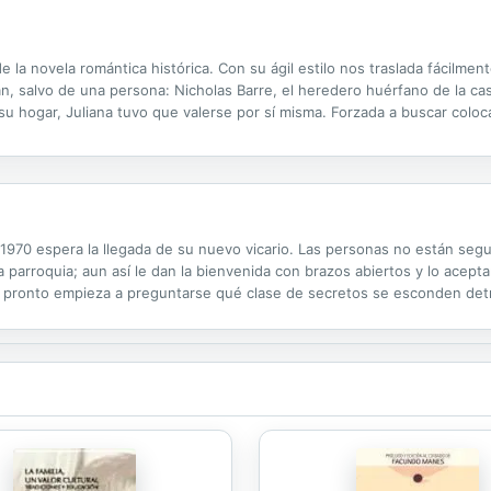
a novela romántica histórica. Con su ágil estilo nos traslada fácilment
an, salvo de una persona: Nicholas Barre, el heredero huérfano de la c
 su hogar, Juliana tuvo que valerse por sí misma. Forzada a buscar col
a hasta que, en el transcurso de un baile, las inocentes atenciones...
 1970 espera la llegada de su nuevo vicario. Las personas no están seg
arroquia; aun así le dan la bienvenida con brazos abiertos y lo acepta
igo pronto empieza a preguntarse qué clase de secretos se esconden de
l Obispo provoca que el vicario se pregunte sobre su propio pasado y q