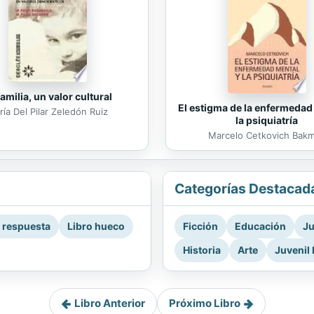
familia, un valor cultural
El estigma de la enfermedad
ía Del Pilar Zeledón Ruiz
la psiquiatría
Marcelo Cetkovich Bak
Categorías Destacad
a respuesta
Libro hueco
Ficción
Educación
Ju
Historia
Arte
Juvenil 
Libro Anterior
Próximo Libro