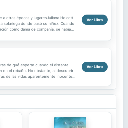
e a otras épocas y lugaresJuliana Holcott
Ver Libro
asa solariega donde pasó su niñez. Cuando
ocación como dama de compañía, se había
uras de qué esperar cuando el distante
Ver Libro
n en el rebaño. No obstante, al descubrir
trás de las vidas aparentemente inocentes
ue una nube ...