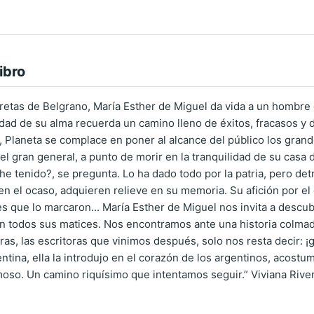
ibro
cretas de Belgrano, María Esther de Miguel da vida a un hombre
dad de su alma recuerda un camino lleno de éxitos, fracasos y d
 Planeta se complace en poner al alcance del público los grande
el gran general, a punto de morir en la tranquilidad de su casa 
he tenido?, se pregunta. Lo ha dado todo por la patria, pero det
en el ocaso, adquieren relieve en su memoria. Su afición por el e
 que lo marcaron... María Esther de Miguel nos invita a descubr
n todos sus matices. Nos encontramos ante una historia colmada
ras, las escritoras que vinimos después, solo nos resta decir: ¡
entina, ella la introdujo en el corazón de los argentinos, acost
oso. Un camino riquísimo que intentamos seguir.” Viviana Rive