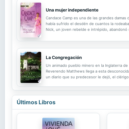
Una mujer independiente
Candace Camp es una de las grandes damas de l
había sufrido el desdén de cuantos la rodeab
Nick, un joven rebelde e intrépido, abandonó
resignado a una vida de solitaria independenci
La Congregación
Un animado pueblo minero en la Inglaterra de
Reverendo Matthews llega a esta desconocida p
un diario que su predecesor le dejó, el clér
de su congregación. La inesperada llegada de
Últimos Libros