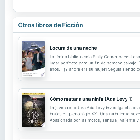
Otros libros de Ficción
Locura de una noche
La tímida bibliotecaria Emily Garner necesitaba
lugar perfecto para un fin de semana salvaje.
años... ¡Y ahora era su mujer! Seguía siendo c
por las responsabilidades familiares, y ahora 
Cómo matar a una ninfa (Ada Levy 1)
La joven reportera Ada Levy investiga el secu
brujas en pleno siglo XXI. Una turbulenta nove
Apasionada por las motos, sensual, valiente y
psicóloga, Ada ha empezado a poner por escrit