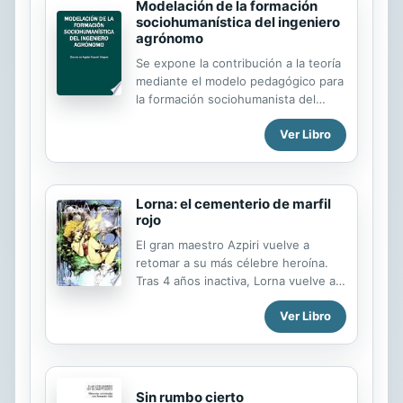
Modelación de la formación
sociohumanística del ingeniero
agrónomo
Se expone la contribución a la teoría
mediante el modelo pedagógico para
la formación sociohumanista del
ingeniero agrónomo. Se revela la
Ver Libro
proyección del objeto de estudio en
tres planos, desde diferentes
direcciones, mediante el análisis de
la relación entre las configuraciones
Lorna: el cementerio de marfil
que le son inherentes, las que se
rojo
traducen en las dimensiones y
cualidades deseadas, a partir del
El gran maestro Azpiri vuelve a
sistema de valores a formar en los
retomar a su más célebre heroína.
niveles del proceso. Se presenta
Tras 4 años inactiva, Lorna vuelve a
como enfoque didáctico aplicado a la
surcar los mares espaciales en esta
formación sociohumanista del
Ver Libro
nueva e inédita aventura. . Esta vez
ingeniero agrónomo la concepción
irá acompañada del doctor en
filosófica de la actividad. Se
genética de especies Ziro B. Wallash,
constituye...
un tipo que esconde bajo su
enclenque apariencia algún que otro
Sin rumbo cierto