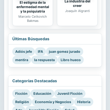
La industria del
El estigma de la
creer
enfermedad mental
Joaquín Algranti
y la psiquiatría
Marcelo Cetkovich
Bakmas
Últimas Búsquedas
Adiós jefe
IFA
juan gomez jurado
mentira
la respuesta
Libro hueco
Categorías Destacadas
Ficción
Educación
Juvenil Ficción
Religión
Economía y Negocios
Historia