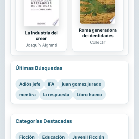
Roma generadora
La industria del
de identidades
creer
Collectif
Joaquín Algranti
Últimas Búsquedas
Adiós jefe
IFA
juan gomez jurado
mentira
la respuesta
Libro hueco
Categorías Destacadas
Ficción
Educación
Juvenil Ficción