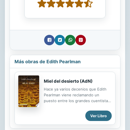
Más obras de Edith Pearlman
Miel del desierto (AdN)
Hace ya varios decenios que Edith
Pearlman viene reclamando un
puesto entre los grandes cuentistas
de todos los tiempos. Su modo
incomparable de ver la realidad, su
Ver Libro
consumada maestría, su ingenio
amplio y generoso, han dado lugar a
que se la compare con Anton