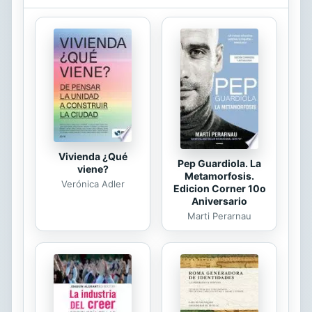
Los pequeños guardianes localizaron
Zirt Zlunder y le impedirá contaminar
los océanos. ¿Ellos tendrán éxito?
¿Ellos conseguirán arrestar Zirt
Zlunder el terrible contaminador?
Vivienda ¿Qué
Pep Guardiola. La
viene?
Metamorfosis.
Verónica Adler
Edicion Corner 10o
Aniversario
Marti Perarnau