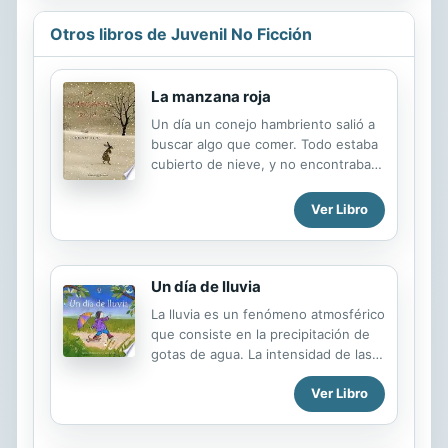
Chéjov, John Updike, Alice Munro,
Otros libros de Juvenil No Ficción
Grace Paley y Frank O'Connor. "Miel
del desierto" constituye una
asombrosa recopilación de relatos y
La manzana roja
viene a ser una auténtica celebración
de la autora. Sean cuales sean sus
Un día un conejo hambriento salió a
personajes, Pearlman los conoce a
buscar algo que comer. Todo estaba
todos, íntimamente, y nos los
cubierto de nieve, y no encontraba
describe con insuperable
nada. Finalmente vio una manzana
generosidad. Su prosa, tan afinada...
roja que colgaba de un árbol. Pero
Ver Libro
no podía alcanzarla. Y fue a buscar
ayuda... Un precioso álbum sobre la
cooperació
Un día de lluvia
La lluvia es un fenómeno atmosférico
que consiste en la precipitación de
gotas de agua. La intensidad de las
lluvias se mide en milímetros de agua
Ver Libro
caída, es decir, la altura de agua
caída recogida en una superficie
plana y medida en milímetros. Un