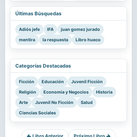
Últimas Búsquedas
Adiós jefe
IFA
juan gomez jurado
mentira
la respuesta
Libro hueco
Categorías Destacadas
Ficción
Educación
Juvenil Ficción
Religión
Economía y Negocios
Historia
Arte
Juvenil No Ficción
Salud
Ciencias Sociales
Libro Anterior
Próximo Libro