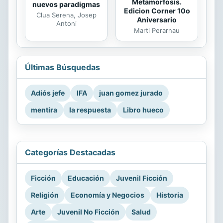
Metamorfosis.
nuevos paradigmas
Edicion Corner 10o
Clua Serena, Josep
Aniversario
Antoni
Marti Perarnau
Últimas Búsquedas
Adiós jefe
IFA
juan gomez jurado
mentira
la respuesta
Libro hueco
Categorías Destacadas
Ficción
Educación
Juvenil Ficción
Religión
Economía y Negocios
Historia
Arte
Juvenil No Ficción
Salud