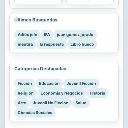
Últimas Búsquedas
Adiós jefe
IFA
juan gomez jurado
mentira
la respuesta
Libro hueco
Categorías Destacadas
Ficción
Educación
Juvenil Ficción
Religión
Economía y Negocios
Historia
Arte
Juvenil No Ficción
Salud
Ciencias Sociales