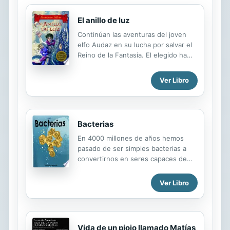
El anillo de luz
Continúan las aventuras del joven
elfo Audaz en su lucha por salvar el
Reino de la Fantasía. El elegido ha
llegado, finalmente, al terrible Reino
de las Brujas y deberá batirse con la
Ver Libro
Reina Negra. Pero antes de combatir,
Audaz tendrá que vérselas con sus
propias pesadillas... Cuarto título de
la colección Crónicas del Reino de la
Bacterias
Fantasía.
En 4000 millones de años hemos
pasado de ser simples bacterias a
convertirnos en seres capaces de
andar, de hablar, de pensar. . . en
seres capaces de crear y destruir, de
Ver Libro
vivir y morir, de amar y odiar. Elodie
es una joven huérfana cargada con la
responsabilidad de cuidar de sus
hermanos pequeños; Vincent es un
Vida de un piojo llamado Matías