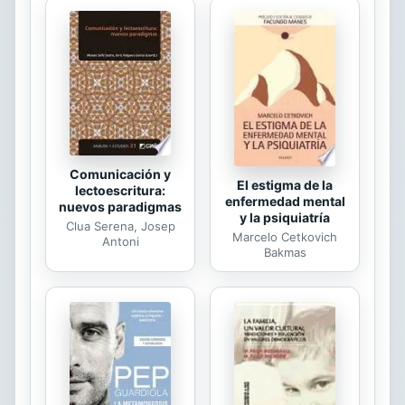
Pero mientras se acostumbran a sus
nuevas vidas, su historia pide ser
reescrita, y esta vez no es solo la de
ellas. El Mal ha avanzado por el
bosque y los villanos del pasado han
regresado para vengarse; no solo
buscan...
Comunicación y
El estigma de la
lectoescritura:
enfermedad mental
nuevos paradigmas
y la psiquiatría
Clua Serena, Josep
Marcelo Cetkovich
Antoni
Bakmas