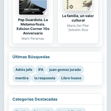
La familia, un valor
Pep Guardiola. La
cultural
Metamorfosis.
María Del Pilar
Edicion Corner 10o
Zeledón Ruiz
Aniversario
Marti Perarnau
Últimas Búsquedas
Adiós jefe
IFA
juan gomez jurado
mentira
la respuesta
Libro hueco
Categorías Destacadas