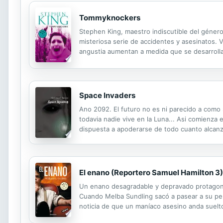
Tommyknockers
Stephen King, maestro indiscutible del géner
misteriosa serie de accidentes y asesinatos. V
angustia aumentan a medida que se desarrolla 
noche y a solas, es empresa arriesgada: los á
Space Invaders
Ano 2092. El futuro no es ni parecido a como s
todavia nadie vive en la Luna... Asi comienza 
dispuesta a apoderarse de todo cuanto alcanz
les pertenece.
El enano (Reportero Samuel Hamilton 3)
Un enano desagradable y depravado protagoniza
Cuando Melba Sundling sacó a pasear a su pe
noticia de que un maníaco asesino anda suelto 
criminal, el joven Samuel Hamilton, con la ay