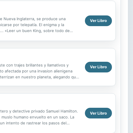
de Nueva Inglaterra, se produce una
Ver Libro
carse por telepatía. El enigma y la
... «Leer un buen King, sobre todo de
 con la tinta del...
e con trajes brillantes y llamativos y
Ver Libro
nto afectada por una invasion alienigena
terrizan en nuestro planeta, alegando que
rtero y detective privado Samuel Hamilton.
Ver Libro
e muslo humano envuelto en un saco. La
un intento de rastrear los pasos del
 magia negra en...