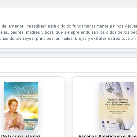
 del anterior "Pesadillas" esta dirigido fundamentalmente a ninos y jove
elas, padres, madres y tios), que siempre endulzan los oidos de los pe
orias donde reyes, principes, animales, brujas y extraterrestres tocaran
u abuela Carmen Pardo y a un regalo a su sobrina Daniela Monsalve; a qu
De la crisis a la paz
España y América en el Bice