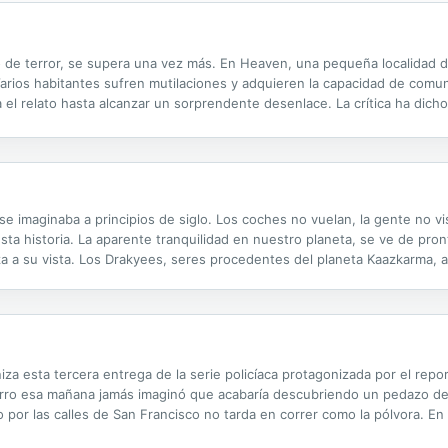
o de terror, se supera una vez más. En Heaven, una pequeña localidad 
arios habitantes sufren mutilaciones y adquieren la capacidad de comuni
el relato hasta alcanzar un sorprendente desenlace. La crítica ha dicho
ngulos oscuros se preñan de presencias amenazadoras y el aire se espesa
e imaginaba a principios de siglo. Los coches no vuelan, la gente no vist
esta historia. La aparente tranquilidad en nuestro planeta, se ve de pro
a a su vista. Los Drakyees, seres procedentes del planeta Kaazkarma, a
 esta tercera entrega de la serie policíaca protagonizada por el repo
rro esa mañana jamás imaginó que acabaría descubriendo un pedazo d
por las calles de San Francisco no tarda en correr como la pólvora. En 
uda del detective Bernardi, se sumerge en un submundo de perversión y