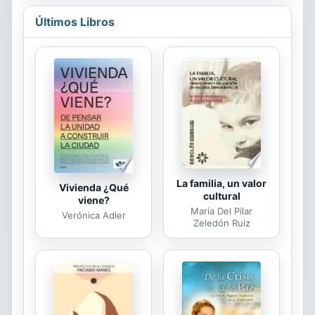
asesino, el DCI Alex Warren necesita
equilibrar su turbulenta vida
Últimos Libros
personal. Sus abundantes
sospechosos tienen motivos que van
desde la codicia y el nacionalismo
hasta el adulterio y la venganza.
"Una medida de problemas" es un
apasionante thriller de tartán negro
ambientado en Glasgow. Este es una
novela de misterio independiente y
puede ser disfrutado incluso si no
has leído...
La familia, un valor
Vivienda ¿Qué
cultural
viene?
María Del Pilar
Verónica Adler
Zeledón Ruiz