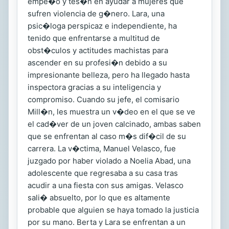
empe�o y tes�n en ayudar a mujeres que
sufren violencia de g�nero. Lara, una
psic�loga perspicaz e independiente, ha
tenido que enfrentarse a multitud de
obst�culos y actitudes machistas para
ascender en su profesi�n debido a su
impresionante belleza, pero ha llegado hasta
inspectora gracias a su inteligencia y
compromiso. Cuando su jefe, el comisario
Mill�n, les muestra un v�deo en el que se ve
el cad�ver de un joven calcinado, ambas saben
que se enfrentan al caso m�s dif�cil de su
carrera. La v�ctima, Manuel Velasco, fue
juzgado por haber violado a Noelia Abad, una
adolescente que regresaba a su casa tras
acudir a una fiesta con sus amigas. Velasco
sali� absuelto, por lo que es altamente
probable que alguien se haya tomado la justicia
por su mano. Berta y Lara se enfrentan a un