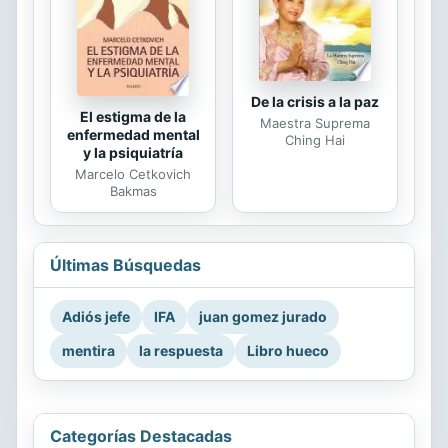
De la crisis a la paz
El estigma de la
Maestra Suprema
enfermedad mental
Ching Hai
y la psiquiatría
Marcelo Cetkovich
Bakmas
Últimas Búsquedas
Adiós jefe
IFA
juan gomez jurado
mentira
la respuesta
Libro hueco
Categorías Destacadas