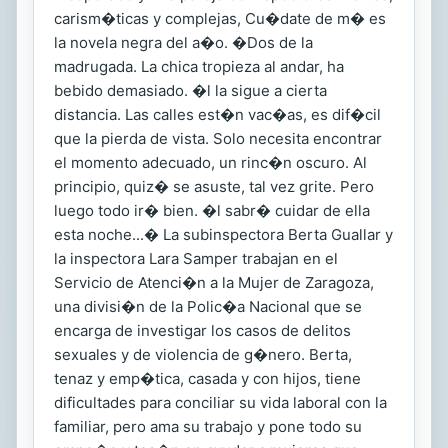
carism�ticas y complejas, Cu�date de m� es
la novela negra del a�o. �Dos de la
madrugada. La chica tropieza al andar, ha
bebido demasiado. �l la sigue a cierta
distancia. Las calles est�n vac�as, es dif�cil
que la pierda de vista. Solo necesita encontrar
el momento adecuado, un rinc�n oscuro. Al
principio, quiz� se asuste, tal vez grite. Pero
luego todo ir� bien. �l sabr� cuidar de ella
esta noche...� La subinspectora Berta Guallar y
la inspectora Lara Samper trabajan en el
Servicio de Atenci�n a la Mujer de Zaragoza,
una divisi�n de la Polic�a Nacional que se
encarga de investigar los casos de delitos
sexuales y de violencia de g�nero. Berta,
tenaz y emp�tica, casada y con hijos, tiene
dificultades para conciliar su vida laboral con la
familiar, pero ama su trabajo y pone todo su