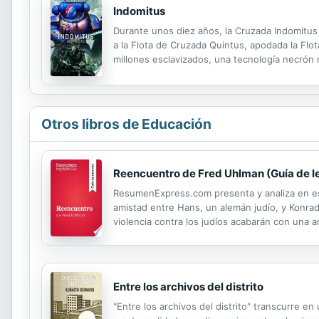
Indomitus
Durante unos diez años, la Cruzada Indomitus
a la Flota de Cruzada Quintus, apodada la Flo
millones esclavizados, una tecnología necrón 
enfrentan a una decisión imposible: lanzar un 
Otros libros de Educación
Reencuentro de Fred Uhlman (Guía de l
ResumenExpress.com presenta y analiza en est
amistad entre Hans, un alemán judío, y Konradi
violencia contra los judíos acabarán con una 
conmovedora. ¡Ya no tienes que leer y resumir 
Entre los archivos del distrito
"Entre los archivos del distrito" transcurre 