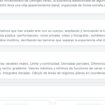
rso infraordinario de Georges Perec, la existencia administrada de algu
am. John lleva una vida aparentemente banal, organizada de forma extraña
pida en el banco, ir a la estafeta de correos o evitar a un...
ntativos que han creado arte con su cuerpo, ampliando y renovando la tr
 forma pública -performances- como privada -vídeo y fotografía-, exhibie
ios insólitos, derribando las barreras que separan la experiencia vital d
as variables reales. Límite y continuidad. Derivadas parciales. Diferenc
a y vector gradiente. Valores máximos y mínimos de funciones de varias 
s. Integrales iteradas. Cálculo de áreas de regiones planas en coordena
rales dobles en coordenadas polares. Aplicaciones de las integrales dob