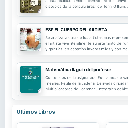
a esta realidad a medio camino entre el unive
distópica de la película Brazil de Terry Gilli
hacer la compra, detectar cuál es la cola más rá
ESP EL CUERPO DEL ARTISTA
Se analiza la obra de los artistas más represe
el artista vive literalmente su arte tanto de
y galerías, en espacios inverosímiles y con med
Matemática II: guía del profesor
Contenidos de la asignatura: Funciones de vari
lineales. Regla de la cadena. Derivada dirigid
Multiplicadores de Lagrange. Integrales doble
dobles. Sistema de coordenadas polares. Integ
Últimos Libros