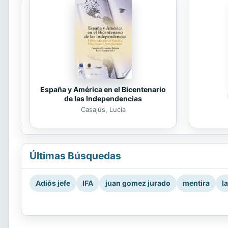
España y América en el Bicentenario
de las Independencias
Casajús, Lucía
Últimas Búsquedas
Adiós jefe
IFA
juan gomez jurado
mentira
l