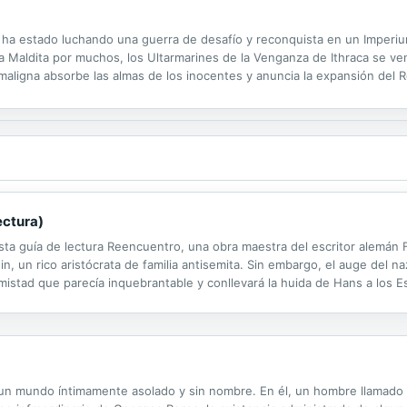
 ha estado luchando una guerra de desafío y reconquista en un Imperiu
ta Maldita por muchos, los Ultarmarines de la Venganza de Ithraca se 
maligna absorbe las almas de los inocentes y anuncia la expansión del R
ataque desesperado para destruir la fortaleza xenos, o escapar, y conde
ectura)
a guía de lectura Reencuentro, una obra maestra del escritor alemán F
n, un rico aristócrata de familia antisemita. Sin embargo, el auge del n
amistad que parecía inquebrantable y conllevará la huida de Hans a los 
todo el libro, nosotros lo hemos hecho por ti! Esta guía incluye: • Un..
en un mundo íntimamente asolado y sin nombre. En él, un hombre llamado