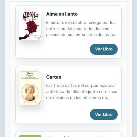
suicidio del hijo. Tuvieron que
transcurrir tres décadas para que
Alma en llanto
algo se removiera en su interior y
Posse asumiera el desafío gigante de
El autor de ésta obra navega por los
escribir un episodio tan desgarrador.
entresijos del amor y del desamor
"Durante 26 años no le dije a nadie,
plasmando sus versos nacidos para
ni a mi hermana ni a mis...
hacerte viajar a un lugar lleno de
sentimientos.
Ver Libro
Cartas
Las trece cartas del corpus epistolar
auténtico del filósofo junto con cinco
no incluidas en las ediciones no
habituales.
Ver Libro