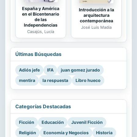
España y América
Introducción a la
en el Bicentenario
arquitectura
de las
contemporánea
Independencias
José Luis Madia
Casajús, Lucía
Últimas Búsquedas
Adiós jefe
IFA
juan gomez jurado
mentira
la respuesta
Libro hueco
Categorías Destacadas
Ficción
Educación
Juvenil Ficción
Religión
Economía y Negocios
Historia