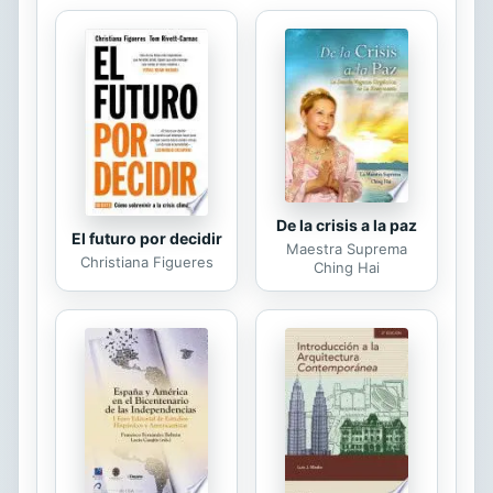
comprometido con el momento
histórico y social en el que vivía.
Cada noche un tema hablando
directamente al oyente: la política
local, las efemérides, el cine, los
temas sociales o las vidas humanas
de personajes anónimos...
De la crisis a la paz
El futuro por decidir
Maestra Suprema
Christiana Figueres
Ching Hai