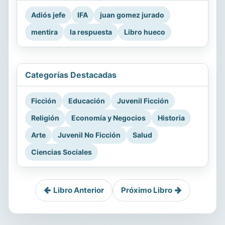
Adiós jefe
IFA
juan gomez jurado
mentira
la respuesta
Libro hueco
Categorías Destacadas
Ficción
Educación
Juvenil Ficción
Religión
Economía y Negocios
Historia
Arte
Juvenil No Ficción
Salud
Ciencias Sociales
Libro Anterior
Próximo Libro