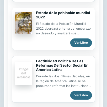
violations by 69 States Parties were
placed before it for consideration.
Estado de la población mundial
This volume presents interlocutory
2022
and final decisions from the sixty-
sixth to the seventy-fourth sessions.
El Estado de la Población Mundial
2022 abordará el tema del embarazo
no deseado y analizará sus
impulsores e impacto. Echaremos un
Ver Libro
vistazo a las causas y consecuencias
de la necesidad insatisfecha de
planificación familiar, pero también a
la constelación de fuerzas que
Factibilidad Politica De Las
pueden conducir a un embarazo no
Reformas Del Sector Social En
deseado y cómo ese embarazo
America Latina
puede dañar la salud de una mujer o
adolescente, su potencial de
Durante las dos últimas décadas, en
ingresos y más.
la región de América Latina se ha
procurado reformar las instituciones
y las políticas sociales a fin de
Ver Libro
mejorar la equidad, la eficiencia y la
calidad de la provisión y
financiamiento públicos de bienes y