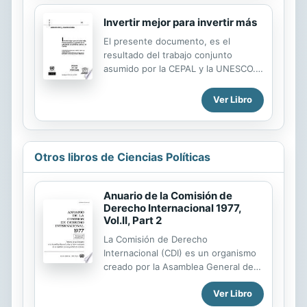
servicios sociales. En este estudio
se analiza la dimensión política de las
Invertir mejor para invertir más
reformas, particularmente los
El presente documento, es el
factores que intervienen en su
resultado del trabajo conjunto
factibilidad, y se definen para tal fin
asumido por la CEPAL y la UNESCO.
áreas de la economía política y de las
Su objeto es abordar los principales
políticas públicas relevantes. Se hace
desafíos de financiamiento y gestión
Ver Libro
también una breve revisión de la
que actualmente se le plantean a los
literatura y se propone un marco
sistemas educativos en los países de
conceptual de...
América Latina y el Caribe de cara al
siglo XXI.
Otros libros de Ciencias Políticas
Anuario de la Comisión de
Derecho Internacional 1977,
Vol.II, Part 2
La Comisión de Derecho
Internacional (CDI) es un organismo
creado por la Asamblea General de
las Naciones Unidas en 1947 con el
Ver Libro
objetivo de codificar y promocionar