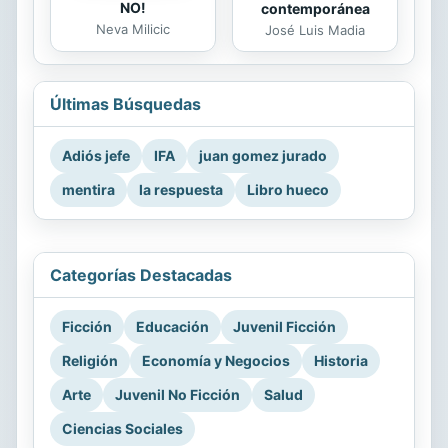
NO!
contemporánea
Neva Milicic
José Luis Madia
Últimas Búsquedas
Adiós jefe
IFA
juan gomez jurado
mentira
la respuesta
Libro hueco
Categorías Destacadas
Ficción
Educación
Juvenil Ficción
Religión
Economía y Negocios
Historia
Arte
Juvenil No Ficción
Salud
Ciencias Sociales