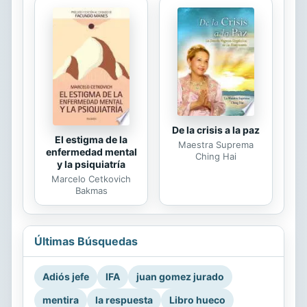
De la crisis a la paz
El estigma de la
Maestra Suprema
enfermedad mental
Ching Hai
y la psiquiatría
Marcelo Cetkovich
Bakmas
Últimas Búsquedas
Adiós jefe
IFA
juan gomez jurado
mentira
la respuesta
Libro hueco