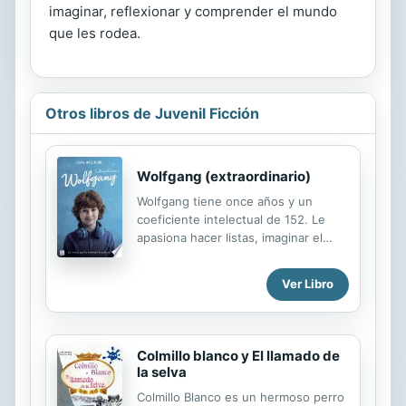
imaginar, reflexionar y comprender el mundo
que les rodea.
Otros libros de Juvenil Ficción
Wolfgang (extraordinario)
Wolfgang tiene once años y un
coeficiente intelectual de 152. Le
apasiona hacer listas, imaginar el
modo de viajar a Neptuno y es un
gran pianista. De hecho, la música es
Ver Libro
más que una pasión porque
interactúa mejor con las notas y con
las partituras que con las personas.
La repentina muerte de su madre le
Colmillo blanco y El llamado de
obligará a vivir (y convivir) con un
la selva
padre al que no ha visto en su vida.
Colmillo Blanco es un hermoso perro
En su afán de estudiar en la mejor