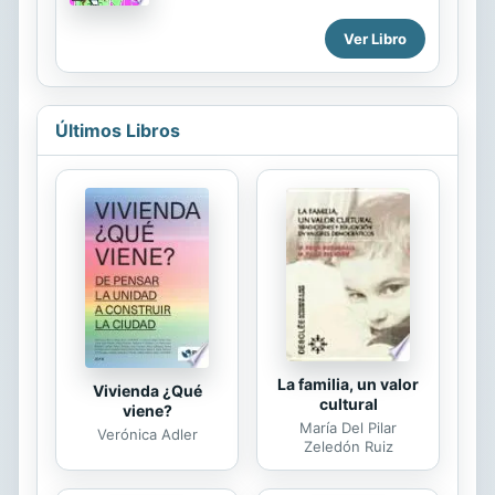
en mil aventuras, viajarán a lo largo
de todo el mundo y resolverán
Ver Libro
complicados misterios... ¡En este
primer libro vuelan a París para
investigar el robo de una obra de
arte!
Últimos Libros
La familia, un valor
Vivienda ¿Qué
cultural
viene?
María Del Pilar
Verónica Adler
Zeledón Ruiz