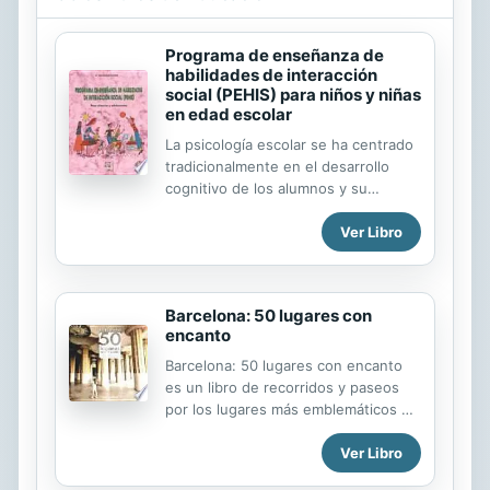
Programa de enseñanza de
habilidades de interacción
social (PEHIS) para niños y niñas
en edad escolar
La psicología escolar se ha centrado
tradicionalmente en el desarrollo
cognitivo de los alumnos y su
rendimiento escolar, generando
Ver Libro
estrategias de evaluación e
intervención dirigidas a ayudar a los
alumnos que presentan dificultades.
Pero, la educación tiene lugar en un
Barcelona: 50 lugares con
contexto social, y los
encanto
comportamientos sociales de los
alumnos, de los profesores, y la
Barcelona: 50 lugares con encanto
interacción entre ambos son de
es un libro de recorridos y paseos
primoridal importancia para el
por los lugares más emblemáticos de
proceso educativo y rendimiento de
la ciudad y sus alrededores. Aunque
cada alumno. Olvidar el proceso de
Ver Libro
es un libro útil, con indicaciones
socialización del alumno puede
prácticas para visitar los lugares