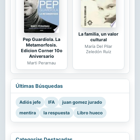
La familia, un valor
Pep Guardiola. La
cultural
Metamorfosis.
María Del Pilar
Edicion Corner 10o
Zeledón Ruiz
Aniversario
Marti Perarnau
Últimas Búsquedas
Adiós jefe
IFA
juan gomez jurado
mentira
la respuesta
Libro hueco
Categorías Destacadas