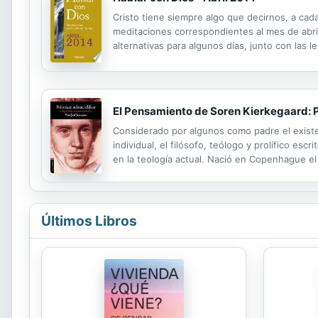
Cristo tiene siempre algo que decirnos, a cada 
meditaciones correspondientes al mes de abri
alternativas para algunos días, junto con las 
reales cotidianas, de sus penas y afanes concr
El Pensamiento de Soren Kierkegaard: Po
Considerado por algunos como padre el existe
individual, el filósofo, teólogo y prolífico es
en la teología actual. Nació en Copenhague e
comerciante, practicaba un luteranismo estric
Últimos Libros