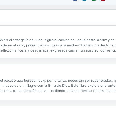
ión en el evangelio de Juan, sigue el camino de Jesús hasta la cruz y s
o de un abrazo, presencia luminosa de la madre–ofreciendo al lector su
na reflexión sincera y desgarrada, expresada casi en un susurro, convenc
rich Bonhöffer, Dolores Aleixandre, Mercedes Arias Puente, Pablo...
l pecado que heredamos y, por lo tanto, necesitan ser regenerados, 
n nuevo es un milagro con la firma de Dios. Este libro explora diferent
n el tema de un corazón nuevo, partiendo de una premisa: tenemos un co
e a varias preguntas, entre ellas: ¿Cómo es que cambia nuestro corazón