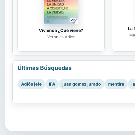
La 
Vivienda ¿Qué viene?
Mar
Verónica Adler
Últimas Búsquedas
Adiós jefe
IFA
juan gomez jurado
mentira
l