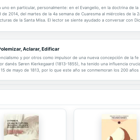
uno en particular, personalmente: en el Evangelio, en la doctrina de la Igl
l de 2014, del martes de la 4a semana de Cuaresma al miércoles de la
lecturas de la Santa Misa. El lector se siente ayudado a conversar con Di
etos. Por eso Hablar con Dios no es un tratado para "especialistas", sino
lemizar, Aclarar, Edificar
ncialismo y por otros como impulsor de una nueva concepción de la fe 
critor danés Søren Kierkegaard (1813-1855), ha tenido una influencia cruc
l 15 de mayo de 1813, por lo que este año se conmemoran los 200 años 
to y vivía obsesionado por sus temores y concepciones de culpabilidad 