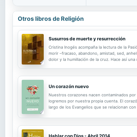
Otros libros de Religión
Susurros de muerte y resurrección
Cristina Inogés acompaña la lectura de la Pas
morir –fracaso, abandono, amistad, sed, anhel
dolor y la humillación de la cruz. Hace así u
en voz baja, y que se apoya en textos de Diet
Un corazón nuevo
Nuestros corazones nacen contaminados por e
logremos por nuestra propia cuenta. El corazó
largo de los Evangelios que se relacionan co
vida, y luego lo cambia. Su contenido respond
Hablar con Dios - Abril 2014