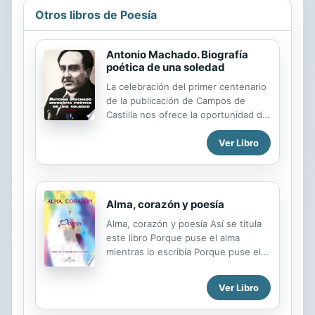
Otros libros de Poesía
Antonio Machado. Biografía
poética de una soledad
La celebración del primer centenario
de la publicación de Campos de
Castilla nos ofrece la oportunidad de
volver nuestra mirada hacia el gran
Ver Libro
poeta Antonio Machado a través de
una biografía poética sobre su vida.
Con versos sencillos de leer pero
profundos en sentimiento y calidad
literaria, la poetisa Pilar Galán nos
Alma, corazón y poesía
relata la vida personal, sentimental y
Alma, corazón y poesía Así se titula
artística del gran escritor, que supo
este libro Porque puse el alma
como nadie adelantarse en el alma
mientras lo escribía Porque puse el
del hombre, para mostrarnos sus
corazón al hacerlo Alma, corazón y
sentimientos más puros y
poesía Alma para albergar Los
auténticos: el amor, el dolor, la
Ver Libro
sentimientos que escribía Y poesía
soledad y la muerte, están presentes
para plasmar Lo que el corazón
en estas páginas, para...