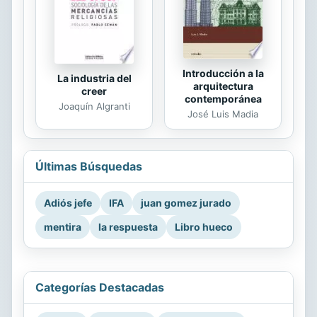
Introducción a la
La industria del
arquitectura
creer
contemporánea
Joaquín Algranti
José Luis Madia
Últimas Búsquedas
Adiós jefe
IFA
juan gomez jurado
mentira
la respuesta
Libro hueco
Categorías Destacadas