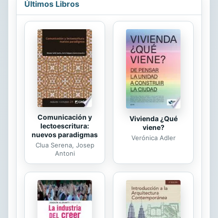
Últimos Libros
Te amo y te quiero. Te veo en los
mares, Y arriba en los cielos. Tu me
iluminas como la luna, Y vives
siempre en mi sentimientos. Poesia,
“Te Amo Y Te Quiero”
Comunicación y
Vivienda ¿Qué
lectoescritura:
viene?
nuevos paradigmas
Verónica Adler
Clua Serena, Josep
Antoni