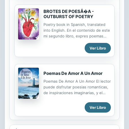
sentía Para entregar con este libro
Mi alma, mi corazón y mi poesía
BROTES DE POESÃ�A -
OUTBURST OF POETRY
Poetry book in Spanish, translated
into English. En el contenido de este
mi segundo libro, expres poemas
basados en amor, desamor, potencia,
capacidad, poder, integridad y pesar.
Ver Libro
In the content of this, my second
book, I express poems based on
love, lack of love, capacity, power,
integrity and regret.
Poemas De Amor A Un Amor
Poemas De Amor A Un Amor El lector
puede disfrutar poesias romanticas,
de inspiraciones imaginarias, y el
dolor de la partida de su esposa. En
sus versos se reflejan su fe cristiana
Ver Libro
y el amor hacia Dios. Todos sus
poemas tienen un verdadero vivo
realistico de la vida que ambos
vivieron deste sus comienzos y final.