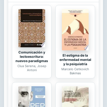
que continuaras su lectura y que ella
te gustara, te relajara o te hiciera
soñar. Estos poemas son una
recopilación de versos que durante
estos últimos años he escrito, a
veces espoleado por José Luis Rúa
como colaboración o aporte a un
proyecto...
Comunicación y
El estigma de la
lectoescritura:
enfermedad mental
nuevos paradigmas
y la psiquiatría
Clua Serena, Josep
Marcelo Cetkovich
Antoni
Bakmas