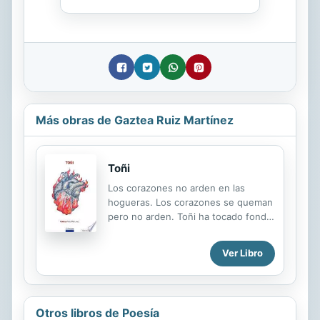
Más obras de Gaztea Ruiz Martínez
Toñi
Los corazones no arden en las
hogueras. Los corazones se queman
pero no arden. Toñi ha tocado fondo.
Está hecha un ovillo entre sábanas,
en la cama de la habitación de
Ver Libro
invitados de la casa de su amiga Pili.
Toñi tiene un cuerpo lleno de cálidas
curvas que hace tres años cumplió
cincuenta, es morena, voluptuosa a
Otros libros de Poesía
su pesar, habitual de la fluoxetina, el