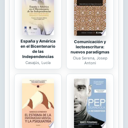
construir tu confianza en ti mismo
sobre la base sólida de la
competencia. Necesitas ser lo mejor
que puedas ser en algo. Con esta
guía paso a...
España y América
Comunicación y
en el Bicentenario
lectoescritura:
de las
nuevos paradigmas
Independencias
Clua Serena, Josep
Casajús, Lucía
Antoni