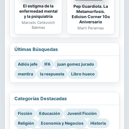
El estigma de la
Pep Guardiola. La
enfermedad mental
Metamorfosis.
y la psiquiatría
Edicion Corner 10o
Aniversario
Marcelo Cetkovich
Bakmas
Marti Perarnau
Últimas Búsquedas
Adiós jefe
IFA
juan gomez jurado
mentira
la respuesta
Libro hueco
Categorías Destacadas
Ficción
Educación
Juvenil Ficción
Religión
Economía y Negocios
Historia