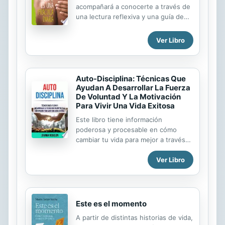
acompañará a conocerte a través de
una lectura reflexiva y una guía de
ejercicios, para que puedas
reconocer tu narrativa. ¿Qué te
Ver Libro
estas diciendo constantemente?
¿Cuáles son tus creencias? ¿Cómo
te percibís? Ya que como nos
percibimos es lo que nos decimos y
Auto-Disciplina: Técnicas Que
esto define lo que atraemos. Por
Ayudan A Desarrollar La Fuerza
De Voluntad Y La Motivación
esto la importancia de amarnos. En
Para Vivir Una Vida Exitosa
su escrito nos plantea que si nos
definimos desde la escasez y nos
Este libro tiene información
estamos diciendo todo el tiempo que
poderosa y procesable en cómo
no podemos, que no somos
cambiar tu vida para mejor a través
suficientes, que no merecemos, esto
de consejos efectivos para ser más
es lo que vibramos. Y por lo tanto lo
Ver Libro
disciplinado. Diseñado como una
que creamos. Si querés cambiar...
plantilla completa de auto disciplina,
este libro te provee con estrategias
fáciles y efectivas para construir el
estado mental correcto para que
Este es el momento
puedas frenar tus tentaciones y
A partir de distintas historias de vida,
construir una buena vida para ti