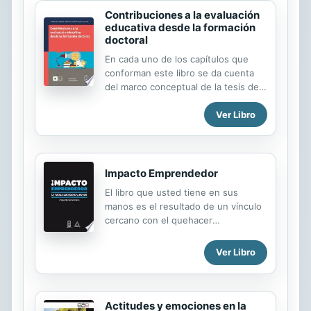
Contribuciones a la evaluación
educativa desde la formación
doctoral
En cada uno de los capítulos que
conforman este libro se da cuenta
del marco conceptual de la tesis del
alumno, que aparece como primer
Ver Libro
autor, seguido del director del
proyecto y de algún miembro del
comité tutorial. Esta triada de
autores representa una excelente
estrategia que contribuye a
Impacto Emprendedor
fortalecer la formación de los
El libro que usted tiene en sus
doctorandos, toda vez que les
manos es el resultado de un vínculo
permite iniciarse (en la mayoría de
cercano con el quehacer
los casos) en el mundo de las
emprendedor, a través de más de
publicaciones académicas, con el
diez años entendiendo y conociendo
Ver Libro
respaldo, asesoramiento y guía de
de cerca las experiencias de muchos
sus mentores, mucho más avezados
emprendedores y enseñando estas
y experimentados en estas lides.
materias en la universidad. De ellos
Además, esta forma de organizarse
he aprendido notables lecciones de
Actitudes y emociones en la
al...