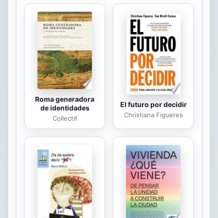
destino de los mortales. Aquiles y
Patroclo pronto aprendieron que sus
nombres iban a quedar para siempre
en la memoria de los hombres. Por
ello siguieron a Agamenón, rey de
Mecenas, para sitiar Troya,...
Roma generadora
El futuro por decidir
de identidades
Christiana Figueres
Collectif