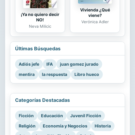
Vivienda ¿Qué
¡Ya no quiero decir
viene?
NO!
Verónica Adler
Neva Milicic
Últimas Búsquedas
Adiós jefe
IFA
juan gomez jurado
mentira
la respuesta
Libro hueco
Categorías Destacadas
Ficción
Educación
Juvenil Ficción
Religión
Economía y Negocios
Historia