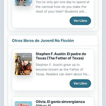
You've only got one day to spend at
leveled text supports differentiation.
the carnival-how do you make the
Keep students reading with this
most of your time? Students will
fascinating Spanish book.
learn how to measure time while
Ver Libro
reading about a fun-filled day at a
carnival! This fiction Spanish book
uses real-world examples to teach
math concepts, and incorporates
nonfiction reading to increase
Otros libros de Juvenil No Ficción
vocabulary and comprehension skills.
The challenging practice problems,
Stephen F. Austin: El padre de
graphs, and sidebars provide many
Texas (The Father of Texas)
opportunities for students to
practice their developing math skills,
Stephen F. Austin grew up to
and apply what they've learned to
become known as the Father of
their daily lives. Essential text
Texas. Readers can learn about his
features like a glossary, index, and
interesting and incredible life in this
table of...
Ver Libro
appealing biography that has been
translated into Spanish and
highlights both Austin's life and
Texas history. Through vivid images
Olivia. El genio sinvergüenza
and illustrations, supportive text, an
(Olivia 1)