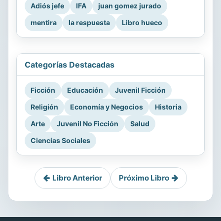
Adiós jefe
IFA
juan gomez jurado
mentira
la respuesta
Libro hueco
Categorías Destacadas
Ficción
Educación
Juvenil Ficción
Religión
Economía y Negocios
Historia
Arte
Juvenil No Ficción
Salud
Ciencias Sociales
Libro Anterior
Próximo Libro