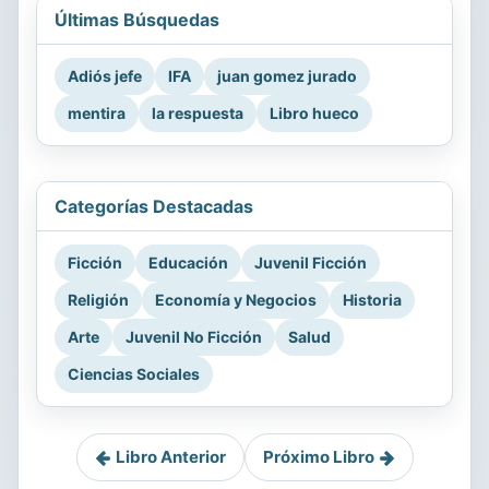
Últimas Búsquedas
Adiós jefe
IFA
juan gomez jurado
mentira
la respuesta
Libro hueco
Categorías Destacadas
Ficción
Educación
Juvenil Ficción
Religión
Economía y Negocios
Historia
Arte
Juvenil No Ficción
Salud
Ciencias Sociales
Libro Anterior
Próximo Libro