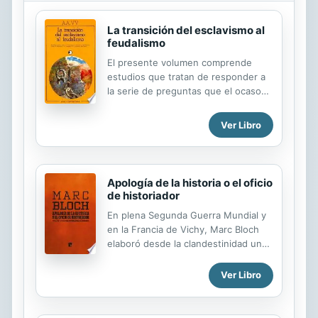
La transición del esclavismo al
feudalismo
El presente volumen comprende
estudios que tratan de responder a
la serie de preguntas que el ocaso
de la sociedad antigua plantea. ¿Cuál
fue la causa del fin del mundo
Ver Libro
antiguo? Los planteamientos de
Weber que se centran en la
oposición ciudad/campo más que
solucionar o cerrar un tema abren
Apología de la historia o el oficio
posibilidades de desarrollo y
de historiador
perspectivas de trabajo que amplían
En plena Segunda Guerra Mundial y
los antagonismos latentes en la
en la Francia de Vichy, Marc Bloch
sociedad exclavista, generadores del
elaboró desde la clandestinidad una
conflicto y por tanto de la transición
de las más apasionadas, hermosas y
a otra nueva sociedad. La disparidad
sofisticadas defensas del trabajo del
Ver Libro
de los autores y sus estudios sobre
historiador y del valor de la historia,
un abanico de posibilidades
convertida ya en un clásico. Pero
interpretativas que antes...
lejos de ser un elogio acrítico, es