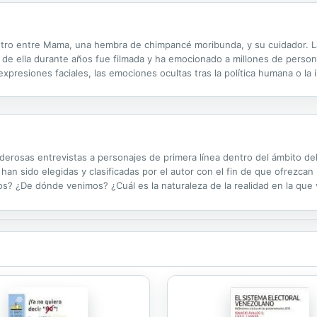
ntro entre Mama, una hembra de chimpancé moribunda, y su cuidador. L
de ella durante años fue filmada y ha emocionado a millones de personas
expresiones faciales, las emociones ocultas tras la política humana o la i
sto de animales estamos íntimamente conectados y nos muestra que los
rosas entrevistas a personajes de primera línea dentro del ámbito del 
 han sido elegidas y clasificadas por el autor con el fin de que ofrezca
s? ¿De dónde venimos? ¿Cuál es la naturaleza de la realidad en la que 
 ¿Cómo podemos aprovechar esta coyuntura para avanzar hacia la liberta