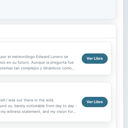
a por el meteorólogo Edward Lorenz se
Ver Libro
os en su futuro. Aunque la pregunta fue
 sistemas tan complejos y dinámicos como
s. En esta línea...
t I was out there in the wild,
Ver Libro
und us, barely noticeable from day to day -
ns my witness statement, and my vision for
ight. We have...