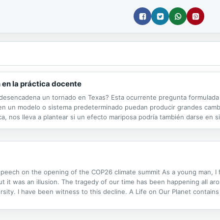
 en la práctica docente
sil desencadena un tornado en Texas? Esta ocurrente pregunta formulad
 en un modelo o sistema predeterminado puedan producir grandes cambi
ca, nos lleva a plantear si un efecto mariposa podría también darse en
ñas variaciones o sucesos pudieran producir consecuencias amplificada
eech on the opening of the COP26 climate summit As a young man, I fel
t it was an illusion. The tragedy of our time has been happening all aro
versity. I have been witness to this decline. A Life on Our Planet contai
this, our greatest mistake, and how, if we act now, we can yet put it r