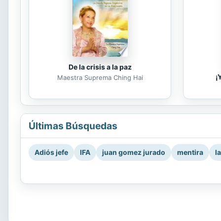
De la crisis a la paz
¡
Maestra Suprema Ching Hai
Últimas Búsquedas
Adiós jefe
IFA
juan gomez jurado
mentira
l