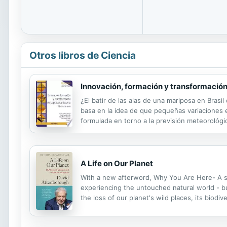
Otros libros de Ciencia
Innovación, formación y transformación
¿El batir de las alas de una mariposa en Bra
basa en la idea de que pequeñas variaciones
formulada en torno a la previsión meteorológi
son los contextos educativos en los que peque
A Life on Our Planet
With a new afterword, Why You Are Here- A sp
experiencing the untouched natural world - bu
the loss of our planet's wild places, its biodi
the future - the story of how we came to make 