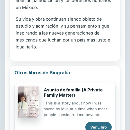
libertad, la educación y los derechos humanos
en México.
Su vida y obra continúan siendo objeto de
estudio y admiración, y su pensamiento sigue
inspirando a las nuevas generaciones de
mexicanos que luchan por un país más justo e
igualitario.
Otros libros de Biografía
Asunto de familia (A Private
Family Matter)
"This is a story about how I was
saved by love at a time when most
people considered me beyond
rescue," begins Victor Rivas Rivers in
this powerful chronicle of how he
Ver Libro