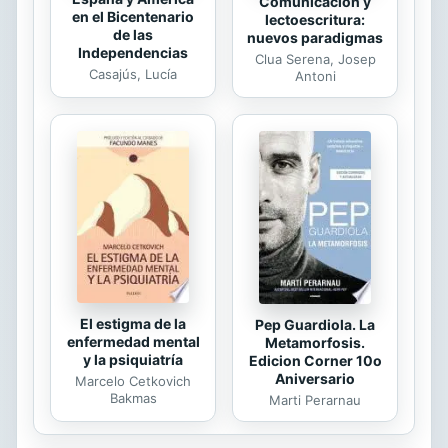
Comunicación y
en el Bicentenario
lectoescritura:
de las
nuevos paradigmas
Independencias
Clua Serena, Josep
Casajús, Lucía
Antoni
El estigma de la
Pep Guardiola. La
enfermedad mental
Metamorfosis.
y la psiquiatría
Edicion Corner 10o
Aniversario
Marcelo Cetkovich
Bakmas
Marti Perarnau