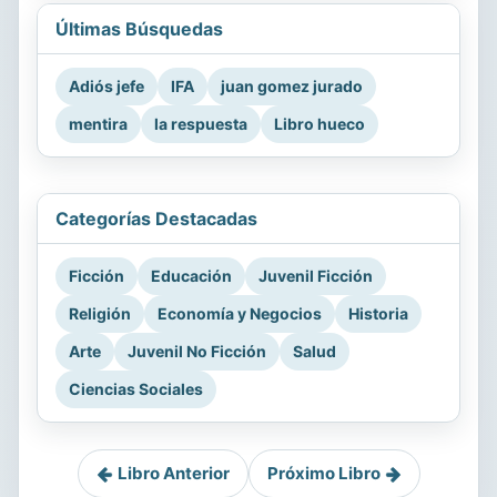
Últimas Búsquedas
Adiós jefe
IFA
juan gomez jurado
mentira
la respuesta
Libro hueco
Categorías Destacadas
Ficción
Educación
Juvenil Ficción
Religión
Economía y Negocios
Historia
Arte
Juvenil No Ficción
Salud
Ciencias Sociales
Libro Anterior
Próximo Libro