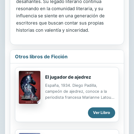
desafiantes. Su legado literario continúa
resonando en la comunidad literaria, y su
influencia se siente en una generación de
escritores que buscan contar sus propias
historias con valentía y sinceridad.
Otros libros de Ficción
El jugador de ajedrez
España, 1934. Diego Padilla,
campeón de ajedrez, conoce a la
periodista francesa Marianne Latour.
La guerra civil está a punto de
estallar, y en ese contexto de
Ver Libro
agitación el amor encuentra a los dos
jóvenes. Juntos tendrán una hija y
vivirán en Madrid hasta que la
violencia y la miseria los empujen al