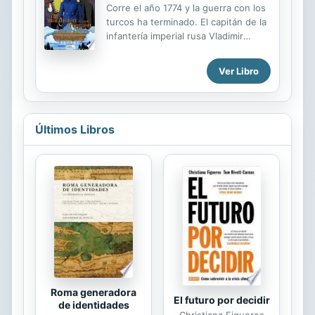
Corre el año 1774 y la guerra con los
turcos ha terminado. El capitán de la
infantería imperial rusa Vladimir
Vataziev acude a la llamada de auxilio
de su tío Alexei. Regresa al lugar
Ver Libro
donde creció después de doce
largos años de batallas. Vuelve a
Kainengrad. En el principado, las
leyendas han cobrado fuerza y una
Últimos Libros
oscuridad desconocida ha
conquistado tanto los campos como
los corazones de sus antiguos
vecinos. El mar Negro es testigo de
la maldición que azota a una de las
familias más importantes del valle,
cuya primogénita ha desaparecido en
extrañas circunstancias, al igual que
ha ...
Roma generadora
El futuro por decidir
de identidades