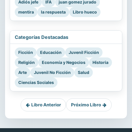
Adiós jefe
IFA
juan gomez jurado
mentira
la respuesta
Libro hueco
Categorías Destacadas
Ficción
Educación
Juvenil Ficción
Religión
Economía y Negocios
Historia
Arte
Juvenil No Ficción
Salud
Ciencias Sociales
Libro Anterior
Próximo Libro