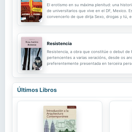
El erotismo en su máxima plenitud: una histori
de universitarios que vive en el DF, Mexico. 
convencerlo de que dirija Sexo, drogas y tú, 
prueban las mieles y los excesos que ofrece l
Resistencia
Resistencia, a obra que constitúe o debut de R
pertencentes a varias xeracións, desde os ano
preferentemente presentada en terceira persoa
exercida en Portugal durante as dictaduras de 
Últimos Libros