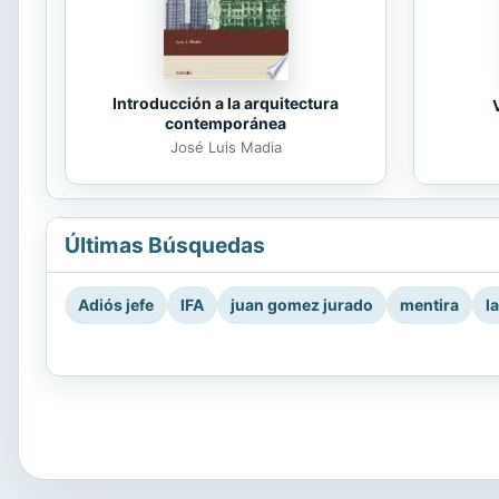
Introducción a la arquitectura
contemporánea
José Luis Madia
Últimas Búsquedas
Adiós jefe
IFA
juan gomez jurado
mentira
l