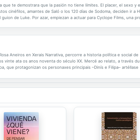
a que te demostrara que la pasión no tiene límites. El placer, el sexo y 
Estos cinéfilos, amantes de Saló o los 120 días de Sodoma, deciden ir a
el guion de Luke. Por azar, empiezan a actuar para Cyclope Films, una p
a ciudad de Los Ángeles. Mediante recursos cinematográficos, el autor..
osa Aneiros en Xerais Narrativa, percorre a historia política e social d
s vinte ata os anos noventa do século XX. Mercé ao relato, a través du
, que protagonizan os personaxes principais –Dinís e Filipa– artéllase
Salazar e Marcelo Caetano e na actividade da resistencia clandestina...