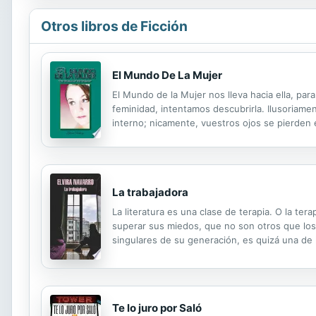
Otros libros de Ficción
El Mundo De La Mujer
El Mundo de la Mujer nos lleva hacia ella, pa
feminidad, intentamos descubrirla. Ilusoria
interno; nicamente, vuestros ojos se pierden
para m como aventurarme a realizar un viaje d
La trabajadora
La literatura es una clase de terapia. O la tera
superar sus miedos, que no son otros que los 
singulares de su generación, es quizá una de l
el que se produce. Elisa corrige libros para u
Te lo juro por Saló