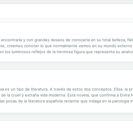
ra encontrarla y con grandes deseos de conocerla en su total belleza, fi
mente, creemos conocer lo que normalmente vemos en su mundo externo
 en los luminosos reflejos de la hermosa figura que representa su ana
esconocido en alta mar, y sin tomar en cuenta sobre la inmensa profundi
pia es un tipo de literatura. A través de estos dos conceptos, Elisa, la p
de la cruel y extraña vida moderna. Esta novela, que confirma a Elvir
as pocas de la literatura española reciente que indaga en la patología me
n gran grupo editorial que retrasa los pagos durante meses. La...