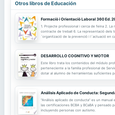
Otros libros de Educación
Formaciò i Orientaciò Laboral 360 Ed. 
1. Projecte professional i cerca de feina 2. La r
contracte de treball 6. La representació dels tr
´organització de la prevenció i l´actuació en
DESARROLLO COGNITIVO Y MOTOR
Este libro trata los contenidos del módulo pro
perteneciente a la familia profesional de Ser
dotar al alumno de herramientas suficientes pa
sensoriales, cognitivos, motores y psicomotri
Análisis Aplicado de Conducta: Segund
"Análisis aplicado de conducta" es un manual e
las certificaciones BCBA y BCaBA y pensado p
incluyendo personas con autismo.