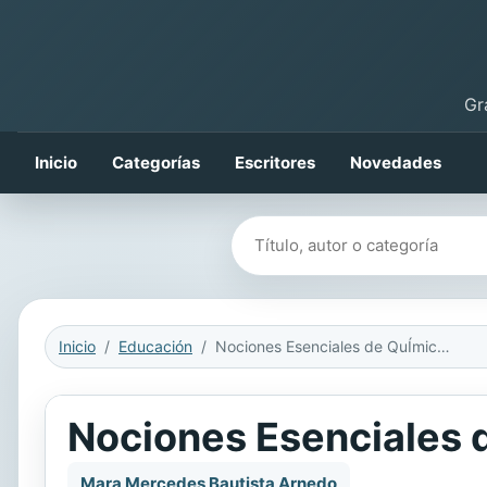
Gr
Inicio
Categorías
Escritores
Novedades
Buscar libros
Inicio
Educación
Nociones Esenciales de QuÍmica Para Ciencias de la Vida
Nociones Esenciales d
Mara Mercedes Bautista Arnedo