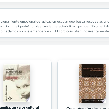
renamiento emocional de aplicacion escolar que busca respuestas a los
ision inteligente?, cuales son las caracteristicas que identifican el tal
ndo hablamos no nos entendemos?... El libro consiste fundamentalment
ontrolar los estados de animo, siguiendo la estela dejada por el descubr
familia, un valor cultural
Comunicación y lectoescr