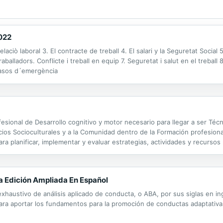
2022
elaciò laboral 3. El contracte de treball 4. El salari y la Seguretat Social
aballadors. Conflicte i treball en equip 7. Seguretat i salut en el treball 
 casos d´emergència
fesional de Desarrollo cognitivo y motor necesario para llegar a ser Técn
vicios Socioculturales y a la Comunidad dentro de la Formación profesio
ra planificar, implementar y evaluar estrategias, actividades y recursos
ces desde los 0 a los 6 años.
a Edición Ampliada En Español
xhaustivo de análisis aplicado de conducta, o ABA, por sus siglas en in
ara aportar los fundamentos para la promoción de conductas adaptativas