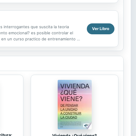
 interrogantes que suscita la teoria
Ver Libro
ento emocional? es posible controlar el
e en un curso practico de entrenamiento de
imiento de la...
itura:
Vivienda ¿Qué viene?