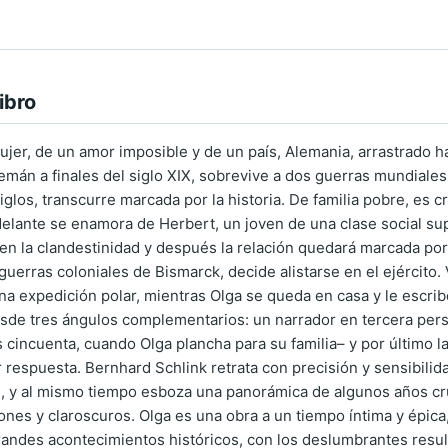
ibro
ujer, de un amor imposible y de un país, Alemania, arrastrado ha
lemán a finales del siglo XIX, sobrevive a dos guerras mundiales
iglos, transcurre marcada por la historia. De familia pobre, es 
elante se enamora de Herbert, un joven de una clase social supe
n la clandestinidad y después la relación quedará marcada por l
uerras coloniales de Bismarck, decide alistarse en el ejército. 
a expedición polar, mientras Olga se queda en casa y le escribe 
esde tres ángulos complementarios: un narrador en tercera pers
 cincuenta, cuando Olga plancha para su familia– y por último l
 respuesta. Bernhard Schlink retrata con precisión y sensibili
, y al mismo tiempo esboza una panorámica de algunos años cr
ones y claroscuros. Olga es una obra a un tiempo íntima y épica
randes acontecimientos históricos, con los deslumbrantes resul