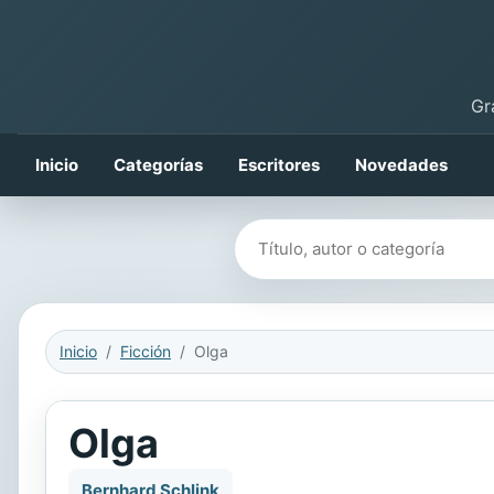
Gr
Inicio
Categorías
Escritores
Novedades
Buscar libros
Inicio
Ficción
Olga
Olga
Bernhard Schlink