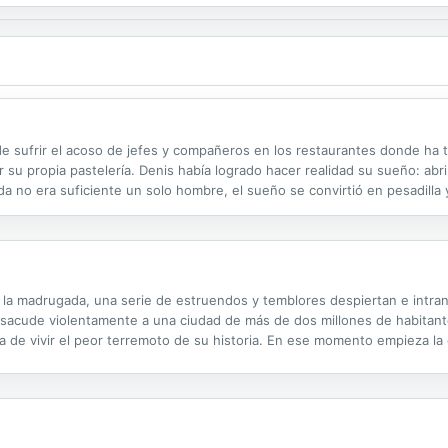
e sufrir el acoso de jefes y compañeros en los restaurantes donde ha t
 su propia pastelería. Denis había logrado hacer realidad su sueño: abr
da no era suficiente un solo hombre, el sueño se convirtió en pesadilla
 pueden empezar peor. Desde su primer encontronazo ante las cámaras, l
e la madrugada, una serie de estruendos y temblores despiertan e intran
sacude violentamente a una ciudad de más de dos millones de habitante
 de vivir el peor terremoto de su historia. En ese momento empieza l
obrevivir; no solo a la realidad hostil y desolada de una catástrofe que