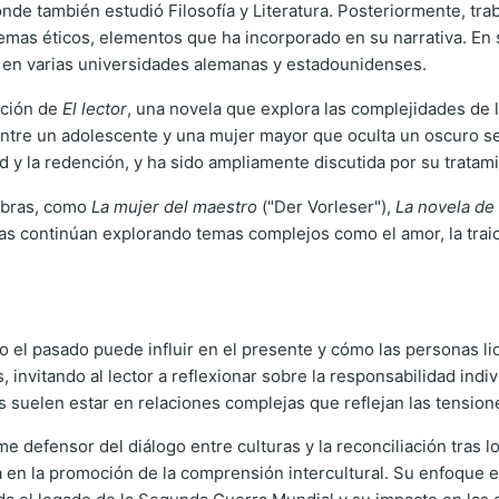
de también estudió Filosofía y Literatura. Posteriormente, trab
lemas éticos, elementos que ha incorporado en su narrativa. En
o en varias universidades alemanas y estadounidenses.
ación de
El lector
, una novela que explora las complejidades de 
n entre un adolescente y una mujer mayor que oculta un oscuro s
 y la redención, y ha sido ampliamente discutida por su tratami
 obras, como
La mujer del maestro
("Der Vorleser"),
La novela de 
bras continúan explorando temas complejos como el amor, la tra
 el pasado puede influir en el presente y cómo las personas li
invitando al lector a reflexionar sobre la responsabilidad indivi
suelen estar en relaciones complejas que reflejan las tensione
rme defensor del diálogo entre culturas y la reconciliación tras 
ra en la promoción de la comprensión intercultural. Su enfoque e