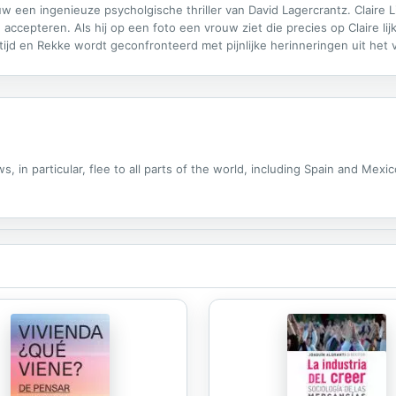
een ingenieuze psycholgische thriller van David Lagercrantz. Claire Li
ccepteren. Als hij op een foto een vrouw ziet die precies op Claire lij
jd en Rekke wordt geconfronteerd met pijnlijke herinneringen uit het verl
onder ogen moet komen. Intussen wordt Micaela continu lastig gevallen
 in particular, flee to all parts of the world, including Spain and Mexic