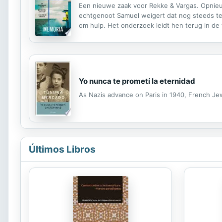
Een nieuwe zaak voor Rekke & Vargas. Opnieuw 
echtgenoot Samuel weigert dat nog steeds te a
om hulp. Het onderzoek leidt hen terug in de ti
aartsvijand van vroeger, Gabor Morovia, weer 
Yo nunca te prometí la eternidad
As Nazis advance on Paris in 1940, French Jews,
Últimos Libros