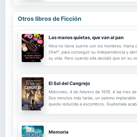
Otros libros de Ficción
Las manos quietas, que van al pan
Nina no tiene suerte con los hombres. Harta d
Chef", para conseguir su independencia y abrir
su vida. Pero cuando ella decidió que en su vi
restaurante. Las cosas entre Denis y Nina no
El Sol del Cangrejo
Miércoles, 4 de febrero de 1976. A las tres d
Dos minutos más tarde, un seísmo implacable 
queda reducida a escombros. Guatemala acaba
común que trabaja como empleado público por s
Memoria