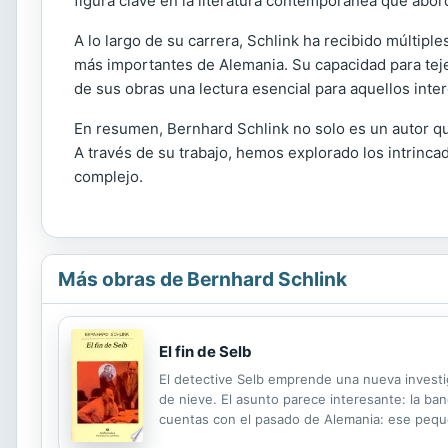
figura clave en la literatura contemporánea que abo
A lo largo de su carrera, Schlink ha recibido múltip
más importantes de Alemania. Su capacidad para teje
de sus obras una lectura esencial para aquellos intere
En resumen, Bernhard Schlink no solo es un autor que
A través de su trabajo, hemos explorado los intrinca
complejo.
Más obras de Bernhard Schlink
El fin de Selb
El detective Selb emprende una nueva investig
de nieve. El asunto parece interesante: la ba
cuentas con el pasado de Alemania: ese pequeñ
inflación, el advenimiento del nazismo, el hundi