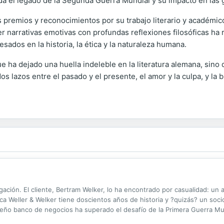
rda el legado de la Segunda Guerra Mundial y su impacto en las
les premios y reconocimientos por su trabajo literario y académi
r narrativas emotivas con profundas reflexiones filosóficas ha
sados en la historia, la ética y la naturaleza humana.
 ha dejado una huella indeleble en la literatura alemana, sino 
dos lazos entre el pasado y el presente, el amor y la culpa, y
ación. El cliente, Bertram Welker, lo ha encontrado por casualidad: un 
nca Weller & Welker tiene doscientos años de historia y ?quizás? un soc
o banco de negocios ha superado el desafío de la Primera Guerra Mundi
miento del Tercer Reich y la unificación tras la caída del Muro. En las...